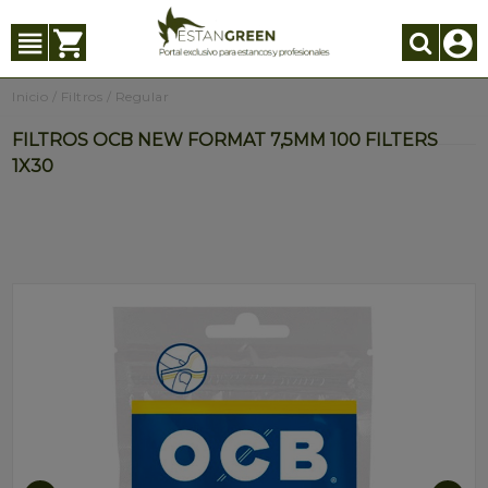
Inicio
/
Filtros
/
Regular
FILTROS OCB NEW FORMAT 7,5MM 100 FILTERS
1X30