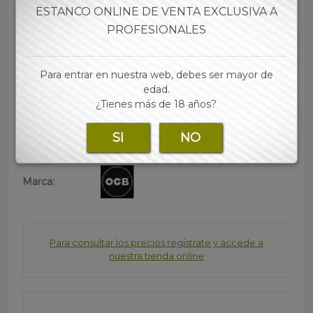
• Nuevo Formato Regular de 7,5 mm
ESTANCO ONLINE DE VENTA EXCLUSIVA A
• Bolsa hermética y con cierre Zip
PROFESIONALES
• Cada estuche contiene 30 bolsitas (100 filtros cada
una)
• Cada cajón 8 estuches
Para entrar en nuestra web, debes ser mayor de
edad.
• Las mejores marcas de papel, tubos, filtros y
¿Tienes más de 18 años?
accesorios para tu estanco lo encontraras en nuestra
web
SI
NO
Marca:
Para consultar los precios regístrate y accede a
nuestra tienda online