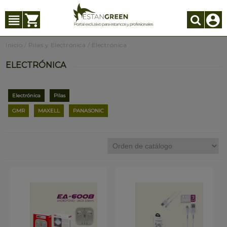
Inicio
/
Pilas y Electrónica
/
Electrónica
ELECTRÓNICA
Electrónica
Pilas
GMR
MAXELL
PANASONIC