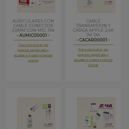
AURICULARES CON
CABLE
CABLE CONECTOR
TRANSMISION Y
3,5MM CON MIC. 1X4
CARGA APPLE 2,4A
1M 1X4
- AUMIC00001 -
- CACAR00001 -
Para consultar los
Para consultar los
precios regístrate y
precios regístrate y
accede a nuestra tienda
accede a nuestra tienda
online
online