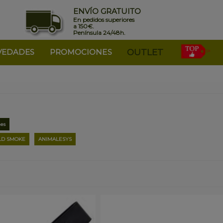
ENVÍO GRATUITO
En pedidos superiores
a 150€.
Península 24/48h.
VEDADES
PROMOCIONES
OUTLET
es
LD SMOKE
ANIMALESYS