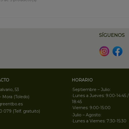
SÍGUENOS
ACTO
HORARIO
alvario, 53
·Septiembre – Julio:
·Lunes a Jueves: 9:00-14:45 /
- Mora (Toledo)
18:45
greentbo.es
·Viernes: 9:00-15:00
0 079 (Telf. gratuito)
·Julio – Agosto:
·Lunes a Viernes: 7:30-15:30