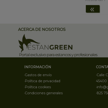
«
ACERCA DE NOSOTROS
INFORMACIÓN
CONT
·Gastos de envío
·Calle C
·Política de privacidad
45400 
·Política cookies
·info@
·Condiciones generales
·825 75