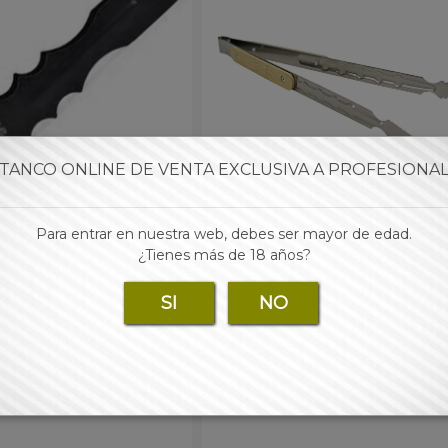
TANCO ONLINE DE VENTA EXCLUSIVA A PROFESIONA
Para entrar en nuestra web, debes ser mayor de edad.
ETÁLICA ANIMALESYS
PINZA DE MADERA LARGA 3
¿Tienes más de 18 años?
NEGRA 21CM
 PNANI00004 -
- PNCAP00001 -
SI
NO
tar los precios regístrate y
Para consultar los precios regístrate
a nuestra tienda online
accede a nuestra tienda online