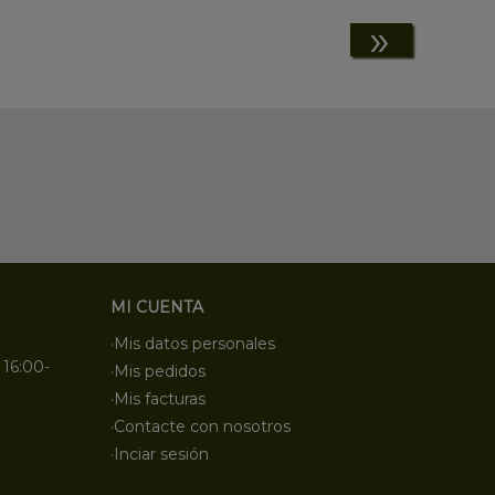
»
MI CUENTA
·Mis datos personales
 16:00-
·Mis pedidos
·Mis facturas
·Contacte con nosotros
·Inciar sesión