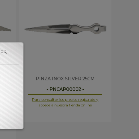
LES
2CM
PINZA INOX SILVER 25CM
- PNCAP00002 -
 y
Para consultar los precios regístrate y
accede a nuestra tienda online