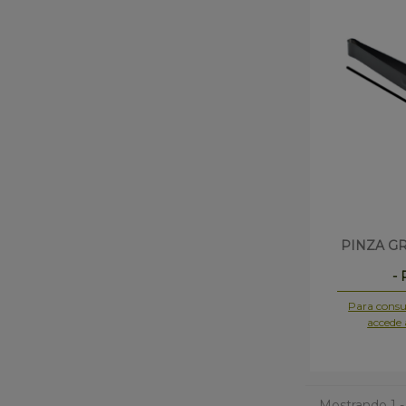
PINZA G
-
Para consul
accede 
Mostrando 1 - 