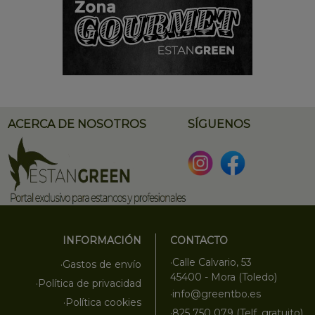
ACERCA DE NOSOTROS
SÍGUENOS
INFORMACIÓN
CONTACTO
·Calle Calvario, 53
·Gastos de envío
45400 - Mora (Toledo)
·Política de privacidad
·info@greentbo.es
·Política cookies
·825 750 079 (Telf. gratuito)