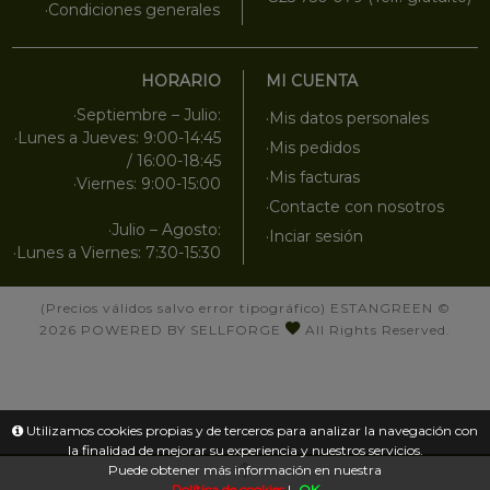
·Condiciones generales
HORARIO
MI CUENTA
·Septiembre – Julio:
·Mis datos personales
·Lunes a Jueves: 9:00-14:45
·Mis pedidos
/ 16:00-18:45
·Mis facturas
·Viernes: 9:00-15:00
·Contacte con nosotros
·Julio – Agosto:
·Inciar sesión
·Lunes a Viernes: 7:30-15:30
(Precios válidos salvo error tipográfico)
ESTANGREEN
©
2026
POWERED BY SELLFORGE
All Rights Reserved.
Utilizamos cookies propias y de terceros para analizar la navegación con
la finalidad de mejorar su experiencia y nuestros servicios.
Puede obtener más información en nuestra
Política de cookies
|
OK