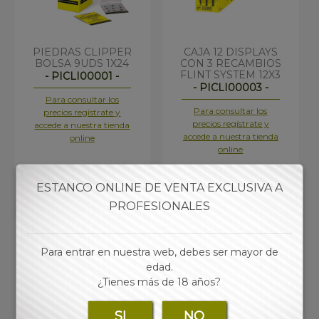
PIEDRAS CLIPPER
CAJA 12 DISPLAYS
BOLSA 9UDS 1X24
CON 3 RECAMBIOS
FLINT SYSTEM 12X3
- PICLI00001 -
- PICLI00003 -
Para consultar los
Para consultar los
precios regístrate y
precios regístrate y
accede a nuestra tienda
accede a nuestra tienda
online
online
ESTANCO ONLINE DE VENTA EXCLUSIVA A
PROFESIONALES
Para entrar en nuestra web, debes ser mayor de
edad.
¿Tienes más de 18 años?
SI
NO