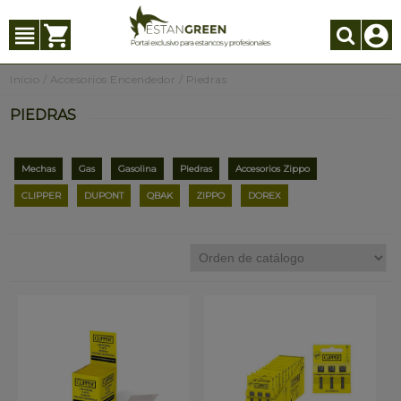
Inicio
/
Accesorios Encendedor
/
Piedras
PIEDRAS
Mechas
Gas
Gasolina
Piedras
Accesorios Zippo
CLIPPER
DUPONT
QBAK
ZIPPO
DOREX