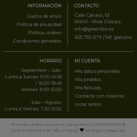
INFORMACIÓN
CONTACTO
·Calle Calvario, 53
·Gastos de envío
45400 - Mora (Toledo)
·Política de privacidad
·info@greentbo.es
·Política cookies
·825 750 079 (Telf. gratuito)
·Condiciones generales
HORARIO
MI CUENTA
·Septiembre – Julio:
·Mis datos personales
·Lunes a Jueves: 9:00-14:45
·Mis pedidos
/ 16:00-18:45
·Mis facturas
·Viernes: 9:00-15:00
·Contacte con nosotros
·Julio – Agosto:
·Inciar sesión
·Lunes a Viernes: 7:30-15:30
(Precios válidos salvo error tipográfico)
ESTANGREEN
©
2026
POWERED BY SELLFORGE
All Rights Reserved.