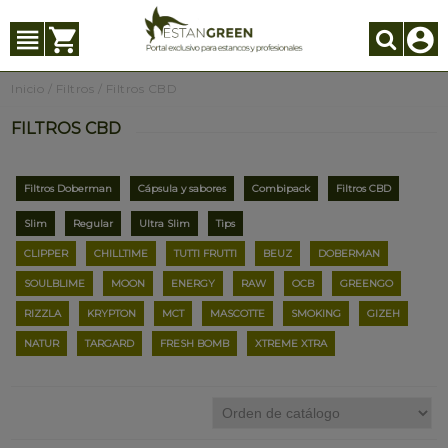
Inicio
/
Filtros
/
Filtros CBD
FILTROS CBD
Filtros Doberman
Cápsula y sabores
Combipack
Filtros CBD
Slim
Regular
Ultra Slim
Tips
CLIPPER
CHILLTIME
TUTTI FRUTTI
BEUZ
DOBERMAN
SOULBLIME
MOON
ENERGY
RAW
OCB
GREENGO
RIZZLA
KRYPTON
MCT
MASCOTTE
SMOKING
GIZEH
NATUR
TARGARD
FRESH BOMB
XTREME XTRA