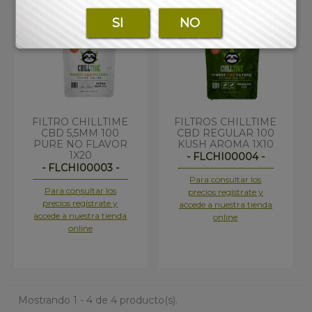
SI
NO
FILTRO CHILLTIME
FILTROS CHILLTIME
CBD 5,5MM 100
CBD REGULAR 100
PURE NO FLAVOR
KUSH AROMA 1X10
1X20
- FLCHI00004 -
- FLCHI00003 -
Para consultar los
Para consultar los
precios regístrate y
precios regístrate y
accede a nuestra tienda
accede a nuestra tienda
online
online
Mostrando 1 - 4 de 4 producto(s).