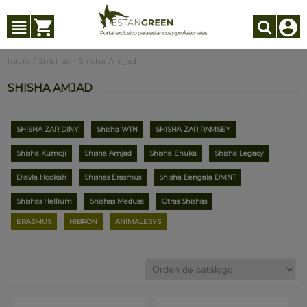
Inicio
/
Shishas
/
Shisha Amjad
SHISHA AMJAD
SHISHA ZAR DINY
Shisha WTN
SHISHA ZAR RAMSEY
Shisha Kumoji
Shisha Amjad
Shisha Ehuka
Shisha Legacy
Diavla Hookah
Shishas Erasmus
Shisha Bengala DMNT
Shishas Hellium
Shishas Medusa
Otras Shishas
ERASMUS
HIBRON
ANIMALESYS