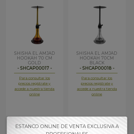
SHISHA EL AMJAD
SHISHA EL AMJAD
HOOKAH 70 CM
HOOKAH 70CM
GOLD
BLACK
- SHCAP00017 -
- SHCAP00018 -
Para consultar los
Para consultar los
precios regístrate y
precios regístrate y
accede a nuestra tienda
accede a nuestra tienda
online
online
ESTANCO ONLINE DE VENTA EXCLUSIVA A