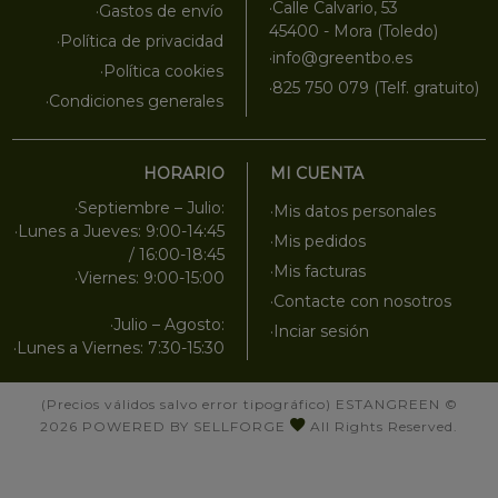
·Calle Calvario, 53
·Gastos de envío
45400 - Mora (Toledo)
·Política de privacidad
·info@greentbo.es
·Política cookies
·825 750 079 (Telf. gratuito)
·Condiciones generales
HORARIO
MI CUENTA
·Septiembre – Julio:
·Mis datos personales
·Lunes a Jueves: 9:00-14:45
·Mis pedidos
/ 16:00-18:45
·Mis facturas
·Viernes: 9:00-15:00
·Contacte con nosotros
·Julio – Agosto:
·Inciar sesión
·Lunes a Viernes: 7:30-15:30
(Precios válidos salvo error tipográfico)
ESTANGREEN
©
2026
POWERED BY SELLFORGE
All Rights Reserved.