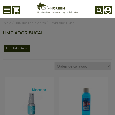
Inicio
/
Liquidos Inhibidores
/
Limpiador Bucal
LIMPIADOR BUCAL
Limpiador Bucal