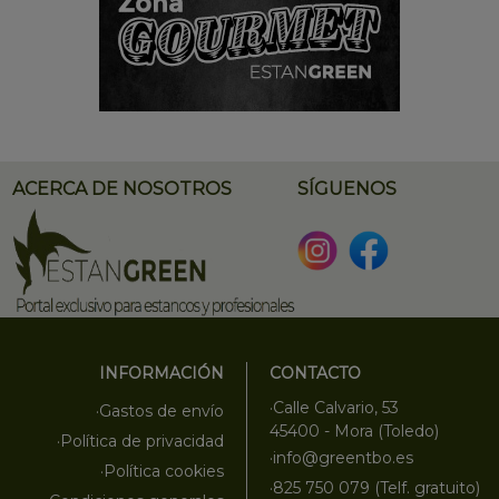
ACERCA DE NOSOTROS
SÍGUENOS
INFORMACIÓN
CONTACTO
·Calle Calvario, 53
·Gastos de envío
45400 - Mora (Toledo)
·Política de privacidad
·info@greentbo.es
·Política cookies
·825 750 079 (Telf. gratuito)