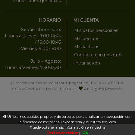
·Condiciones generales
HORARIO
MI CUENTA
·Septiembre – Julio:
·Mis datos personales
·Lunes a Jueves: 9:00-14:45
·Mis pedidos
/ 16:00-18:45
·Mis facturas
·Viernes: 9:00-15:00
·Contacte con nosotros
·Julio – Agosto:
·Inciar sesión
·Lunes a Viernes: 7:30-15:30
(Precios válidos salvo error tipográfico)
ESTANGREEN
©
2026
POWERED BY SELLFORGE
All Rights Reserved.
Utilizamos cookies propias y de terceros para analizar la navegación con
la finalidad de mejorar su experiencia y nuestros servicios.
Puede obtener más información en nuestra
Política de cookies
|
OK