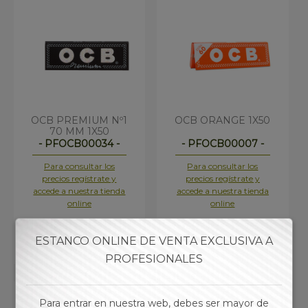
OCB PREMIUM Nº1
OCB ORANGE 1X50
70 MM 1X50
- PFOCB00034 -
- PFOCB00007 -
Para consultar los
Para consultar los
precios regístrate y
precios regístrate y
accede a nuestra tienda
accede a nuestra tienda
online
online
ESTANCO ONLINE DE VENTA EXCLUSIVA A
PROFESIONALES
Para entrar en nuestra web, debes ser mayor de