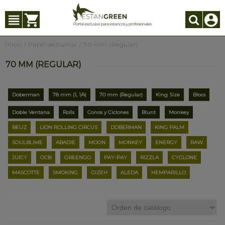
Inicio
/
Papel de Fumar
/
70 mm (Regular)
70 MM (REGULAR)
Doberman
78 mm (1, 1/4)
70 mm (Regular)
King Size
Blocs
Doble Ventana
Rolls
Conos y Ciclones
Blunt
Monkey
BEUZ
LION ROLLING CIRCUS
DOBERMAN
KING PALM
SOULBLIME
ABADIE
MOON
MONKEY
ENERGY
RAW
JUICY
OCB
GREENGO
PAY-PAY
RIZZLA
CYCLONE
MASCOTTE
SMOKING
GIZEH
ALEDA
HEMPARILLO