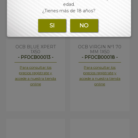
edad.
¿Tienes más de 18 años?
SI
NO
OCB BLUE XPERT
OCB VIRGIN Nº1 70
1X50
MM 1X50
- PFOCB00013 -
- PFOCB00018 -
Para consultar los
Para consultar los
precios regístrate y
precios regístrate y
accede a nuestra tienda
accede a nuestra tienda
online
online