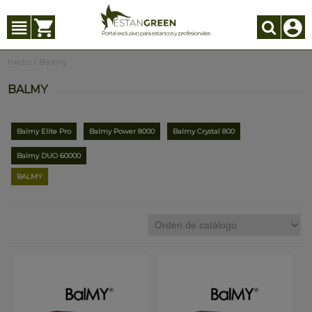
Inicio
/
Balmy
BALMY
Balmy Elite Pro
Balmy Power 8000
Balmy Crystal 800
Balmy DUO 60000
BALMY