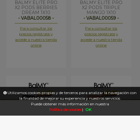
BALMY ELITE PRO
BALMY ELITE PRO
X2 PODS BERRIES
X2 PODS TRIPLE
DREAM 1X10
MANGO 1X10
- VABAL00058 -
- VABAL00059 -
Para consultar los
Para consultar los
precios regístrate y
precios regístrate y
accede a nuestra tienda
accede a nuestra tienda
online
online
Utilizamos cookies propias y de terceros para analizar la navegación con
la finalidad de mejorar su experiencia y nuestros servicios.
Puede obtener más información en nuestra
Política de cookies
|
OK
BALMY ELITE PRO
BALMY ELITE PRO