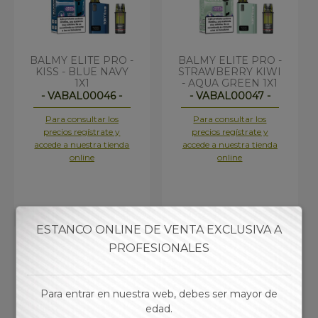
BALMY ELITE PRO -
BALMY ELITE PRO -
KISS - BLUE NAVY
STRAWBERRY KIWI
1X1
- AQUA GREEN 1X1
- VABAL00046 -
- VABAL00047 -
Para consultar los
Para consultar los
precios regístrate y
precios regístrate y
accede a nuestra tienda
accede a nuestra tienda
online
online
ESTANCO ONLINE DE VENTA EXCLUSIVA A
PROFESIONALES
Para entrar en nuestra web, debes ser mayor de
edad.