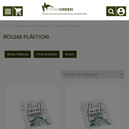
Inicio
/
Bolsas y Embalaje
/
Bolsas Plásticas
BOLSAS PLÁSTICAS
Bolsas Plásticas
Cinta Embalar
Scotch