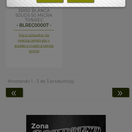
BOLSA CAMISETA
35X50 BLANCA
50UDS 50 MICRA
70%REC
- BLREC00007 -
Para consultar los
precios regístrate y
accede a nuestra tienda
online
Mostrando 1 - 3 de 3 producto(s).
«
»