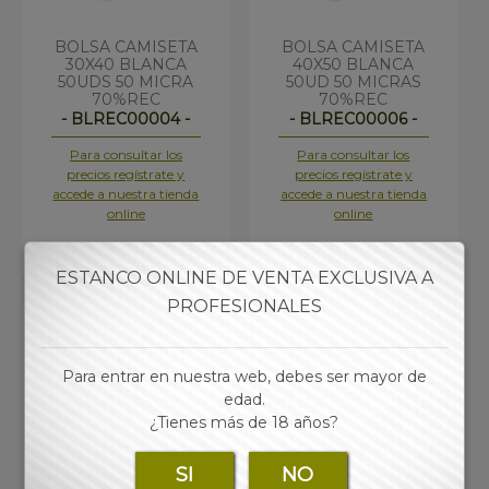
BOLSA CAMISETA
BOLSA CAMISETA
30X40 BLANCA
40X50 BLANCA
50UDS 50 MICRA
50UD 50 MICRAS
70%REC
70%REC
- BLREC00004 -
- BLREC00006 -
Para consultar los
Para consultar los
precios regístrate y
precios regístrate y
accede a nuestra tienda
accede a nuestra tienda
online
online
ESTANCO ONLINE DE VENTA EXCLUSIVA A
PROFESIONALES
Para entrar en nuestra web, debes ser mayor de
edad.
¿Tienes más de 18 años?
SI
NO