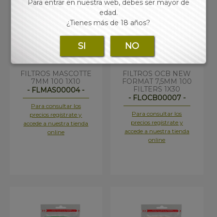
Para entrar en nuestra web, debes ser mayor de
edad.
¿Tienes más de 18 años?
SI
NO
FILTROS MASCOTTE
FILTROS OCB NEW
7MM 100 1X10
FORMAT 7,5MM 100
FILTERS 1X30
- FLMAS00004 -
- FLOCB00007 -
Para consultar los
Para consultar los
precios regístrate y
precios regístrate y
accede a nuestra tienda
accede a nuestra tienda
online
online