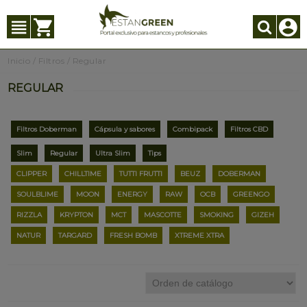
Inicio
/
Filtros
/
Regular
REGULAR
Filtros Doberman
Cápsula y sabores
Combipack
Filtros CBD
Slim
Regular
Ultra Slim
Tips
CLIPPER
CHILLTIME
TUTTI FRUTTI
BEUZ
DOBERMAN
SOULBLIME
MOON
ENERGY
RAW
OCB
GREENGO
RIZZLA
KRYPTON
MCT
MASCOTTE
SMOKING
GIZEH
NATUR
TARGARD
FRESH BOMB
XTREME XTRA