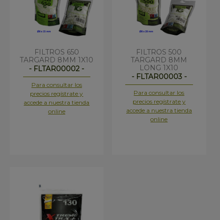
FILTROS 650
FILTROS 500
TARGARD 8MM 1X10
TARGARD 8MM
LONG 1X10
- FLTAR00002 -
- FLTAR00003 -
Para consultar los
Para consultar los
precios regístrate y
precios regístrate y
accede a nuestra tienda
accede a nuestra tienda
online
online