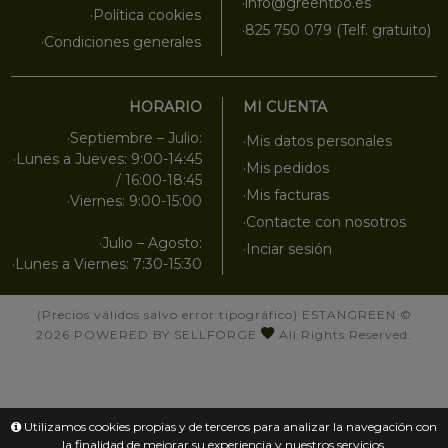
·info@greentbo.es
·Política cookies
·825 750 079 (Telf. gratuito)
·Condiciones generales
HORARIO
MI CUENTA
·Septiembre – Julio:
·Mis datos personales
·Lunes a Jueves: 9:00-14:45
·Mis pedidos
/ 16:00-18:45
·Mis facturas
·Viernes: 9:00-15:00
·Contacte con nosotros
·Julio – Agosto:
·Inciar sesión
·Lunes a Viernes: 7:30-15:30
(Precios válidos salvo error tipográfico)
ESTANGREEN
©
2026
POWERED BY SELLFORGE
All Rights Reserved.
Utilizamos cookies propias y de terceros para analizar la navegación con
la finalidad de mejorar su experiencia y nuestros servicios.