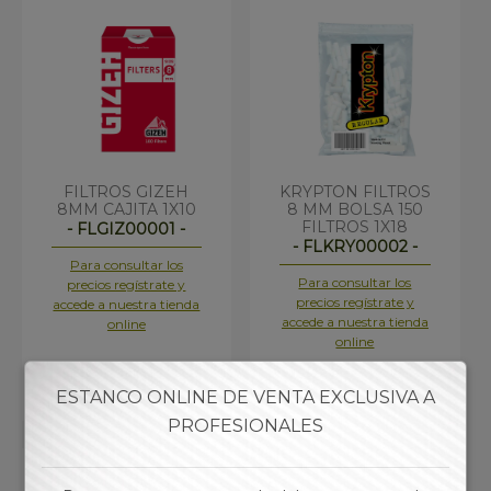
FILTROS GIZEH
KRYPTON FILTROS
8MM CAJITA 1X10
8 MM BOLSA 150
FILTROS 1X18
- FLGIZ00001 -
- FLKRY00002 -
Para consultar los
Para consultar los
precios regístrate y
precios regístrate y
accede a nuestra tienda
accede a nuestra tienda
online
online
ESTANCO ONLINE DE VENTA EXCLUSIVA A
PROFESIONALES