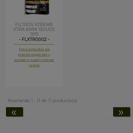
FILTROS XTREME
XTRA 8MM 130UDS
1X15
- FLXTR0002 -
Para consultar los
precios regístrate y
accede a nuestra tienda
online
Mostrando 1 - 11 de 11 producto(s).
«
»