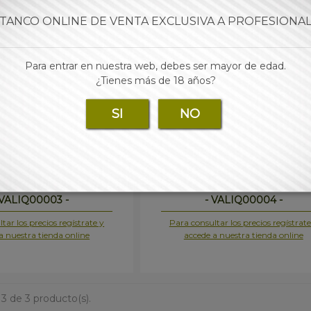
TANCO ONLINE DE VENTA EXCLUSIVA A PROFESIONA
Para entrar en nuestra web, debes ser mayor de edad.
¿Tienes más de 18 años?
SI
NO
D KHOSER KUSH TARTA
WPUFF CBD PURPLE PUN
MANZANA 1X1
GOLOSINA DULCE 1X1
 VALIQ00003 -
- VALIQ00004 -
tar los precios regístrate y
Para consultar los precios regístrate
a nuestra tienda online
accede a nuestra tienda online
 3 de 3 producto(s).