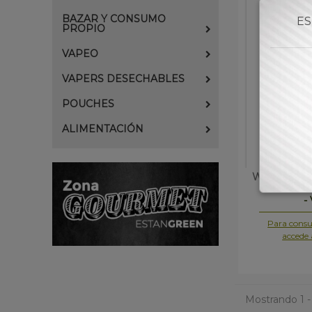
BAZAR Y CONSUMO
ES
PROPIO
VAPEO
VAPERS DESECHABLES
POUCHES
ALIMENTACIÓN
WPUFF CB
-
Para consul
accede 
Mostrando 1 -