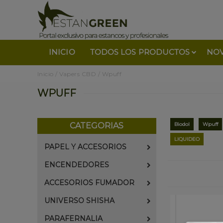
INICIO
TODOS LOS PRODUCTOS
NO
Inicio
/
Vapers CBD
/
Wpuff
WPUFF
CATEGORIAS
Biodol
Wpuff
LIQUIDEO
PAPEL Y ACCESORIOS
ENCENDEDORES
ACCESORIOS FUMADOR
UNIVERSO SHISHA
PARAFERNALIA