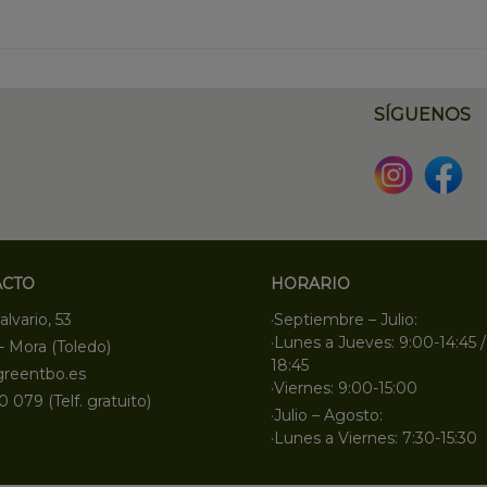
SÍGUENOS
ACTO
HORARIO
alvario, 53
·Septiembre – Julio:
·Lunes a Jueves: 9:00-14:45 /
- Mora (Toledo)
18:45
greentbo.es
·Viernes: 9:00-15:00
0 079 (Telf. gratuito)
·Julio – Agosto:
·Lunes a Viernes: 7:30-15:30