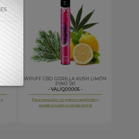
LES
CH
WPUFF CBD GORILLA KUSH LIMÓN
PINO 1X1
- VALIQ00005 -
 y
Para consultar los precios regístrate y
accede a nuestra tienda online