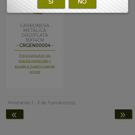
SI
NO
CARBONERA
METÁLICA
ORO/PLATA
35X14CM
- CRGEN00004 -
Para consultar los
precios regístrate y
accede a nuestra tienda
online
Mostrando 1 - 3 de 3 producto(s).
«
»