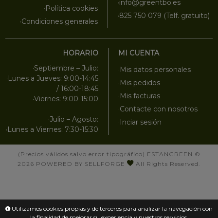
·info@greentbo.es
·Política cookies
·825 750 079 (Telf. gratuito)
·Condiciones generales
HORARIO
MI CUENTA
·Septiembre – Julio:
·Mis datos personales
·Lunes a Jueves: 9:00-14:45
·Mis pedidos
/ 16:00-18:45
·Mis facturas
·Viernes: 9:00-15:00
·Contacte con nosotros
·Julio – Agosto:
·Inciar sesión
·Lunes a Viernes: 7:30-15:30
(Precios válidos salvo error tipográfico)
ESTANGREEN
©
2026
POWERED BY SELLFORGE
All Rights Reserved.
Utilizamos cookies propias y de terceros para analizar la navegación con
la finalidad de mejorar su experiencia y nuestros servicios.