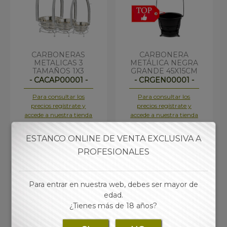
CARBONERAS
CARBONERA
METALICAS 3
METÁLICA NEGRA
TAMAÑOS 1X3
GRANDE 45X15CM
- CACAP00001 -
- CRGEN00001 -
Para consultar los
Para consultar los
precios regístrate y
precios regístrate y
accede a nuestra tienda
accede a nuestra tienda
online
online
ESTANCO ONLINE DE VENTA EXCLUSIVA A
PROFESIONALES
Para entrar en nuestra web, debes ser mayor de
edad.
¿Tienes más de 18 años?