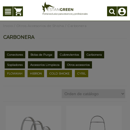
Inicio
/
Otros Accesorios de Shisha
/
Carbonera
CARBONERA
Conectores
Bolas de Purga
Cubrevientos
Carbonera
Sopladores
Accesorios Limpieza
Otros accesorios
FLOWKAH
HIBRON
COLD SMOKE
CYRIL