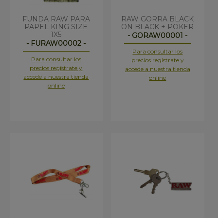
FUNDA RAW PARA
RAW GORRA BLACK
PAPEL KING SIZE
ON BLACK + POKER
1X5
- GORAW00001 -
- FURAW00002 -
Para consultar los
Para consultar los
precios regístrate y
precios regístrate y
accede a nuestra tienda
accede a nuestra tienda
online
online