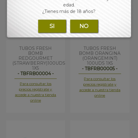
edad.
¿Tienes más de 18 años?
SI
NO
TUBOS FRESH
TUBOS FRESH
BOMB
BOMB ORANGINA
REDGOURMET
(ORANGEMINT)
(STRAWBERRY)100UDS
100UDS 1X5
1X5
- TBFRB00005 -
- TBFRB00004 -
Para consultar los
Para consultar los
precios regístrate y
precios regístrate y
accede a nuestra tienda
accede a nuestra tienda
online
online