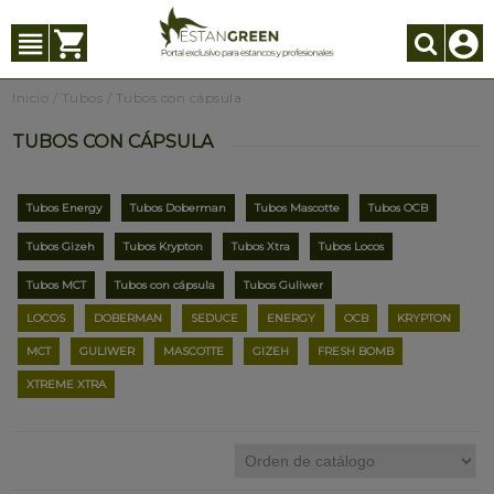
Inicio
/
Tubos
/
Tubos con cápsula
TUBOS CON CÁPSULA
Tubos Energy
Tubos Doberman
Tubos Mascotte
Tubos OCB
Tubos Gizeh
Tubos Krypton
Tubos Xtra
Tubos Locos
Tubos MCT
Tubos con cápsula
Tubos Guliwer
LOCOS
DOBERMAN
SEDUCE
ENERGY
OCB
KRYPTON
MCT
GULIWER
MASCOTTE
GIZEH
FRESH BOMB
XTREME XTRA