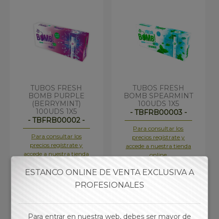
TUBOS FRESH
TUBOS FRESH
BOMB PURPLE
BOMB SPEARMINT
(BERRYMINT)
100UDS 1X5
100UDS 1X5
- TBFRB00003 -
- TBFRB00002 -
Para consultar los
Para consultar los
precios regístrate y
precios regístrate y
accede a nuestra tienda
accede a nuestra tienda
online
online
ESTANCO ONLINE DE VENTA EXCLUSIVA A
PROFESIONALES
Para entrar en nuestra web, debes ser mayor de