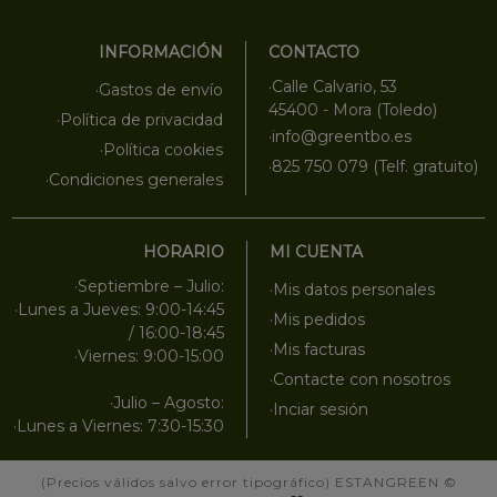
INFORMACIÓN
CONTACTO
·Calle Calvario, 53
·Gastos de envío
45400 - Mora (Toledo)
·Política de privacidad
·info@greentbo.es
·Política cookies
·825 750 079 (Telf. gratuito)
·Condiciones generales
HORARIO
MI CUENTA
·Septiembre – Julio:
·Mis datos personales
·Lunes a Jueves: 9:00-14:45
·Mis pedidos
/ 16:00-18:45
·Mis facturas
·Viernes: 9:00-15:00
·Contacte con nosotros
·Julio – Agosto:
·Inciar sesión
·Lunes a Viernes: 7:30-15:30
(Precios válidos salvo error tipográfico)
ESTANGREEN
©