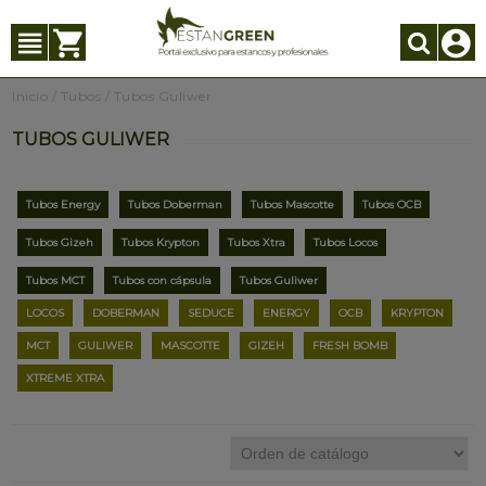
Inicio
/
Tubos
/
Tubos Guliwer
TUBOS GULIWER
Tubos Energy
Tubos Doberman
Tubos Mascotte
Tubos OCB
Tubos Gizeh
Tubos Krypton
Tubos Xtra
Tubos Locos
Tubos MCT
Tubos con cápsula
Tubos Guliwer
LOCOS
DOBERMAN
SEDUCE
ENERGY
OCB
KRYPTON
MCT
GULIWER
MASCOTTE
GIZEH
FRESH BOMB
XTREME XTRA