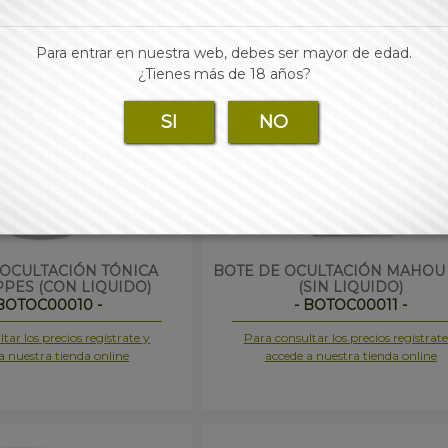
Para entrar en nuestra web, debes ser mayor de edad.
¿Tienes más de 18 años?
SI
NO
 OCULTACIÓN TÓNICA
BOTE DE OCULTACIÓN MAHOU
PES (CON LIQUIDO)
(SIN LIQUIDO)
 BOTOC00010 -
- BOTOC00011 -
tar los precios regístrate y
Para consultar los precios regístrate
a nuestra tienda online
accede a nuestra tienda online