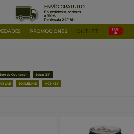
ENVÍO GRATUITO
En pedidos superiores
a 150€.
Península 24/48h.
VEDADES
PROMOCIONES
OUTLET
Bote de Ocultación
Bolsas ZIP
NS LAB
SOULBLIME
MONKEY