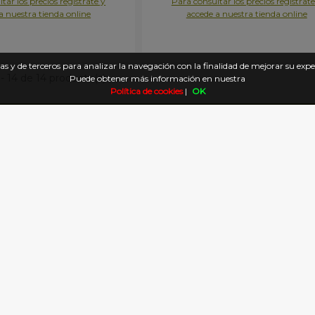
tar los precios regístrate y
Para consultar los precios regístrate
a nuestra tienda online
accede a nuestra tienda online
s y de terceros para analizar la navegación con la finalidad de mejorar su exper
- 14 de 14 producto(s).
Puede obtener más información en nuestra
Política de cookies
|
OK
SÍGUENOS
ACTO
HORARIO
alvario, 53
·Septiembre – Julio:
·Lunes a Jueves: 9:00-14:45 /