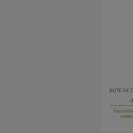
BOTE DE 
-
Para consul
accede 