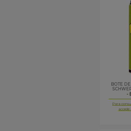
BOTE DE
SCHWEP
-
Para consul
accede 