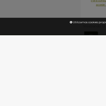
Para consul
accede 
Utilizamos cookies propia
Mostrando 13 
«
ACERCA DE NOSOTROS
INFORMACIÓN
CONT
·Gastos de envío
·Calle C