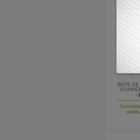
BOTE DE
SCHWEP
-
Para consul
accede 