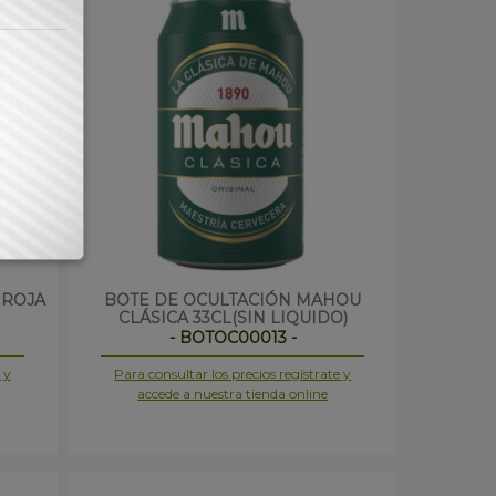
 ROJA
BOTE DE OCULTACIÓN MAHOU
CLÁSICA 33CL(SIN LIQUIDO)
- BOTOC00013 -
 y
Para consultar los precios regístrate y
accede a nuestra tienda online