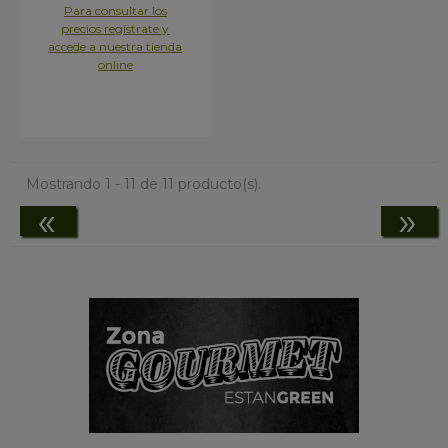
Para consultar los
precios regístrate y
accede a nuestra tienda
online
Mostrando 1 - 11 de 11 producto(s).
«
»