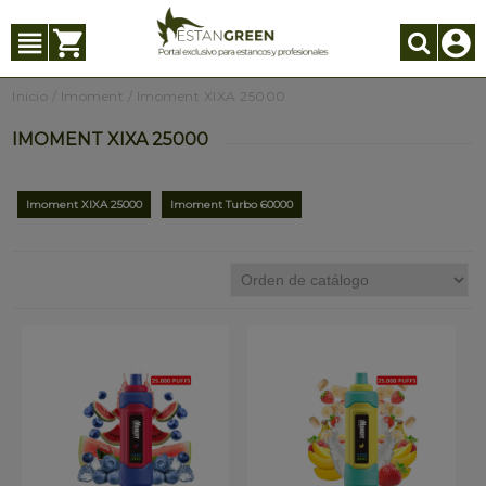
Inicio
/
Imoment
/
Imoment XIXA 25000
IMOMENT XIXA 25000
Imoment XIXA 25000
Imoment Turbo 60000