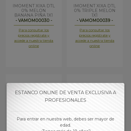
IMOMENT XIXA DTL
IMOMENT XIXA DTL
0% MELON
0% TRIPLE MELON
BANANA PIÑA 1X1
1X1
- VAMOM00030 -
- VAMOM00039 -
Para consultar los
Para consultar los
precios regístrate y
precios regístrate y
accede a nuestra tienda
accede a nuestra tienda
online
online
ESTANCO ONLINE DE VENTA EXCLUSIVA A
PROFESIONALES
Para entrar en nuestra web, debes ser mayor de
edad.
IMOMENT XIXA DTL
IMOMENT XIXA DTL