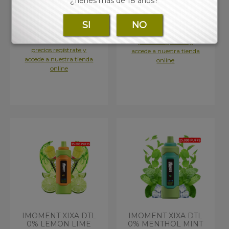
¿Tienes más de 18 años?
0% BLUEBERRY
0% COLA LIMA 1X1
RASPBERRY 1X1
- VAMOM00032 -
SI
NO
- VAMOM00025 -
Para consultar los
Para consultar los
precios regístrate y
precios regístrate y
accede a nuestra tienda
accede a nuestra tienda
online
online
IMOMENT XIXA DTL
IMOMENT XIXA DTL
0% LEMON LIME
0% MENTHOL MINT