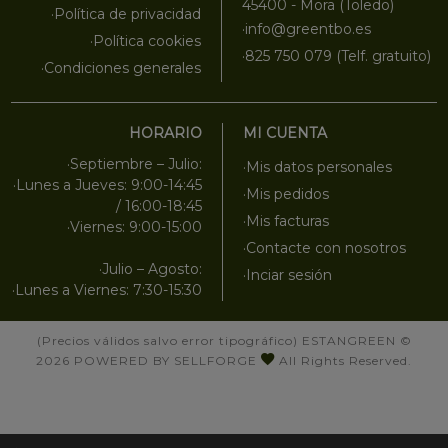
45400 - Mora (Toledo)
·Política de privacidad
·info@greentbo.es
·Política cookies
·825 750 079 (Telf. gratuito)
·Condiciones generales
HORARIO
MI CUENTA
·Septiembre – Julio:
·Mis datos personales
·Lunes a Jueves: 9:00-14:45
·Mis pedidos
/ 16:00-18:45
·Mis facturas
·Viernes: 9:00-15:00
·Contacte con nosotros
·Julio – Agosto:
·Inciar sesión
·Lunes a Viernes: 7:30-15:30
(Precios válidos salvo error tipográfico)
ESTANGREEN
©
2026
POWERED BY SELLFORGE
All Rights Reserved.