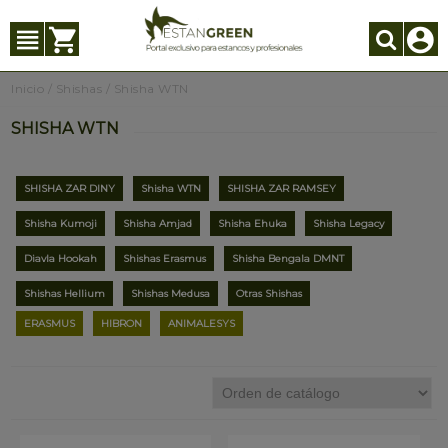
Inicio
/
Shishas
/
Shisha WTN
SHISHA WTN
SHISHA ZAR DINY
Shisha WTN
SHISHA ZAR RAMSEY
Shisha Kumoji
Shisha Amjad
Shisha Ehuka
Shisha Legacy
Diavla Hookah
Shishas Erasmus
Shisha Bengala DMNT
Shishas Hellium
Shishas Medusa
Otras Shishas
ERASMUS
HIBRON
ANIMALESYS