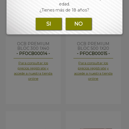
edad.
¿Tienes más de 18 años?
SI
NO
OCB PREMIUM
OCB PREMIUM
BLOC 300 1X40
BLOC 500 1X20
- PFOCB00014 -
- PFOCB00015 -
Para consultar los
Para consultar los
precios regístrate y
precios regístrate y
accede a nuestra tienda
accede a nuestra tienda
online
online