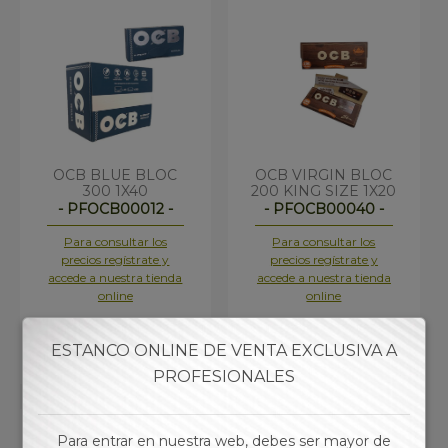
OCB BLUE BLOC
OCB VIRGIN BLOC
300 1X40
200 KING SIZE 1X20
- PFOCB00012 -
- PFOCB00040 -
Para consultar los
Para consultar los
precios regístrate y
precios regístrate y
accede a nuestra tienda
accede a nuestra tienda
online
online
ESTANCO ONLINE DE VENTA EXCLUSIVA A
PROFESIONALES
Para entrar en nuestra web, debes ser mayor de