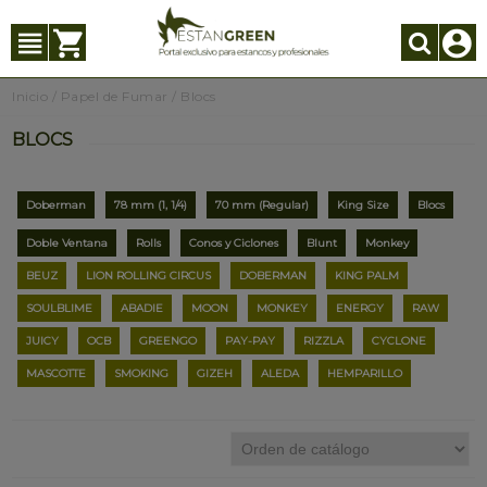
Inicio
/
Papel de Fumar
/
Blocs
BLOCS
Doberman
78 mm (1, 1/4)
70 mm (Regular)
King Size
Blocs
Doble Ventana
Rolls
Conos y Ciclones
Blunt
Monkey
BEUZ
LION ROLLING CIRCUS
DOBERMAN
KING PALM
SOULBLIME
ABADIE
MOON
MONKEY
ENERGY
RAW
JUICY
OCB
GREENGO
PAY-PAY
RIZZLA
CYCLONE
MASCOTTE
SMOKING
GIZEH
ALEDA
HEMPARILLO