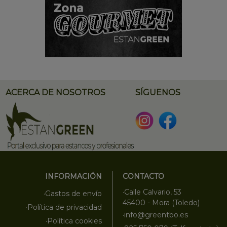
ACERCA DE NOSOTROS
SÍGUENOS
INFORMACIÓN
CONTACTO
·Calle Calvario, 53
·Gastos de envío
45400 - Mora (Toledo)
·Política de privacidad
·info@greentbo.es
·Política cookies