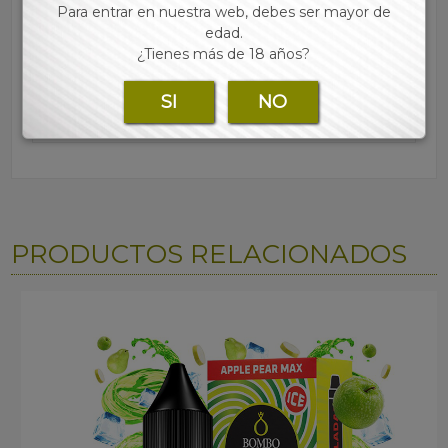
Para entrar en nuestra web, debes ser mayor de
Para consultar los precios regístrate y accede a
edad.
nuestra tienda online
¿Tienes más de 18 años?
SI
NO
PRODUCTOS RELACIONADOS