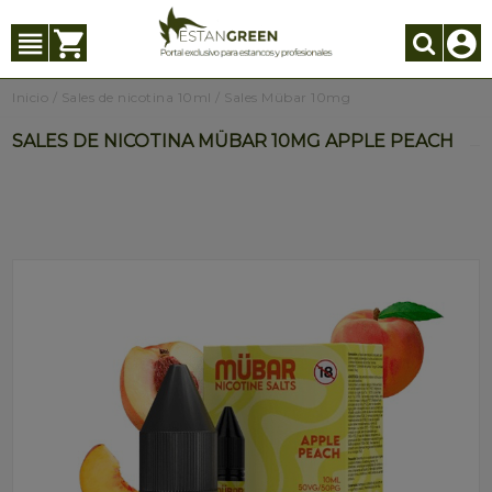
Inicio
/
Sales de nicotina 10ml
/
Sales Mübar 10mg
SALES DE NICOTINA MÜBAR 10MG APPLE PEACH