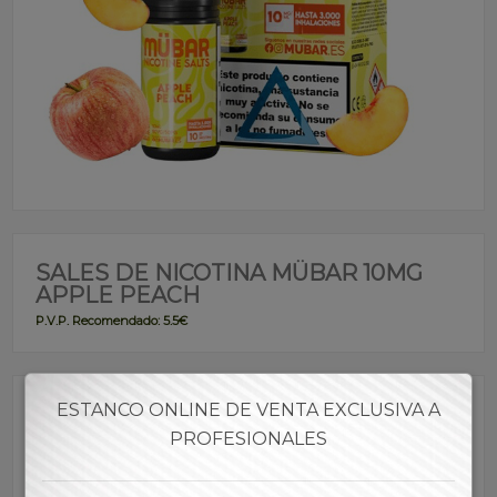
SALES DE NICOTINA MÜBAR 10MG
APPLE PEACH
P.V.P. Recomendado: 5.5€
ESTANCO ONLINE DE VENTA EXCLUSIVA A
Referencia:
SAMÜB00002
PROFESIONALES
Marca: