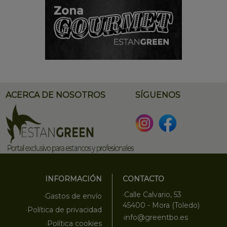
ACERCA DE NOSOTROS
SÍGUENOS
INFORMACIÓN
CONTACTO
·Calle Calvario, 53
·Gastos de envío
45400 - Mora (Toledo)
·Política de privacidad
·info@greentbo.es
·Política cookies