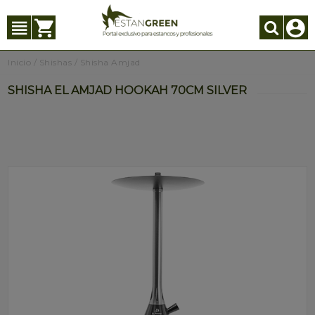
Inicio
/
Shishas
/
Shisha Amjad
SHISHA EL AMJAD HOOKAH 70CM SILVER