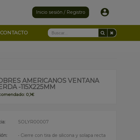
Inicio sesión / Registro
CONTACTO
SOBRES AMERICANOS VENTANA
ERDA -115X225MM
ecomendado: 0,1€
ia:
SOLYR00007
ión:
• Cierre con tira de silicona y solapa recta