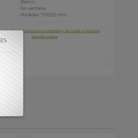
• Blanco
• Sin ventana
• Medidas: 115X225 mm
consultar los precios regístrate y accede a nuestra
tienda online
LES