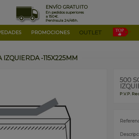
ENVÍO GRATUITO
En pedidos superiores
a 150€.
Península 24/48h.
VEDADES
PROMOCIONES
OUTLET
 IZQUIERDA -115X225MM
500 
IZQUI
P.V.P. R
Referenc
Descripc