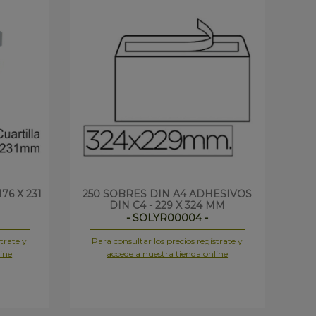
76 X 231
250 SOBRES DIN A4 ADHESIVOS
ROL
DIN C4 - 229 X 324 MM
- SOLYR00004 -
trate y
Para consultar los precios regístrate y
Pa
ine
accede a nuestra tienda online