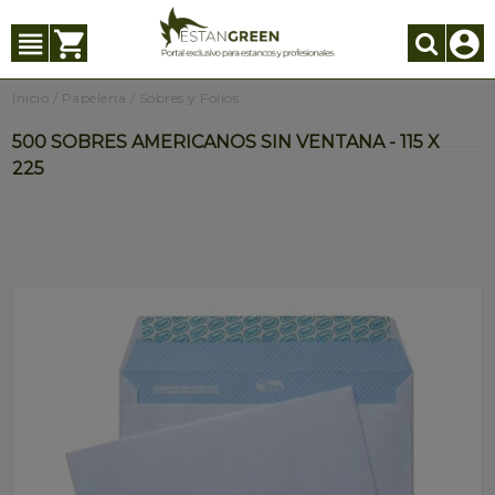
Inicio
/
Papeleria
/
Sobres y Folios
500 SOBRES AMERICANOS SIN VENTANA - 115 X
225