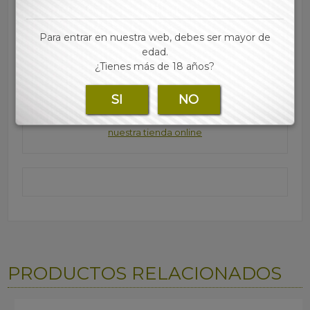
• Cierre con tira de silicona y solapa recta
• Sin ventana
Para entrar en nuestra web, debes ser mayor de
• Fácil apertura con Open System y fondo con dibujo
edad.
azul
¿Tienes más de 18 años?
• Gramaje: 90 g/m2
• Medidas: 115 x 225 mm
SI
NO
Para consultar los precios regístrate y accede a
nuestra tienda online
PRODUCTOS RELACIONADOS