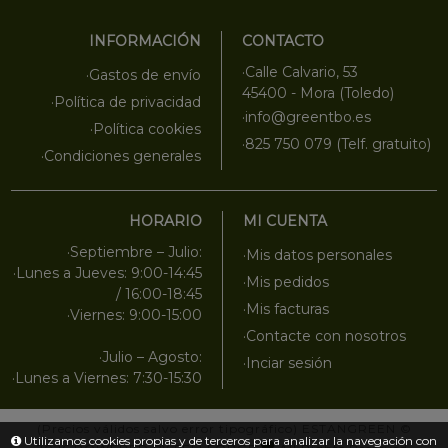
INFORMACIÓN
CONTACTO
·Calle Calvario, 53
·Gastos de envío
45400 - Mora (Toledo)
·Política de privacidad
·info@greentbo.es
·Política cookies
·825 750 079 (Telf. gratuito)
·Condiciones generales
HORARIO
MI CUENTA
·Septiembre – Julio:
·Mis datos personales
·Lunes a Jueves: 9:00-14:45
·Mis pedidos
/ 16:00-18:45
·Mis facturas
·Viernes: 9:00-15:00
·Contacte con nosotros
·Julio – Agosto:
·Inciar sesión
·Lunes a Viernes: 7:30-15:30
(Precios válidos salvo error tipográfico)
ESTANGREEN
©
Utilizamos cookies propias y de terceros para analizar la navegación con