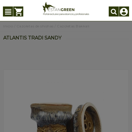
Inicio
/
Cazoletas de shishas
/
Cazoletas Bakkali
ATLANTIS TRADI SANDY