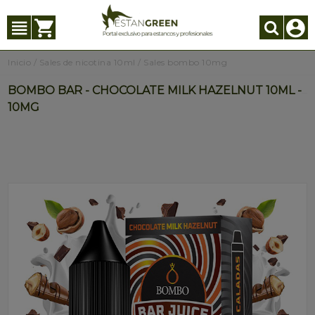
Inicio
/
Sales de nicotina 10ml
/
Sales bombo 10mg
BOMBO BAR - CHOCOLATE MILK HAZELNUT 10ML -
10MG