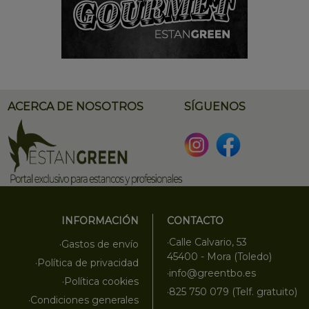
ACERCA DE NOSOTROS
SÍGUENOS
INFORMACIÓN
CONTACTO
·Calle Calvario, 53
·Gastos de envío
45400 - Mora (Toledo)
·Política de privacidad
·info@greentbo.es
·Política cookies
·825 750 079 (Telf. gratuito)
·Condiciones generales