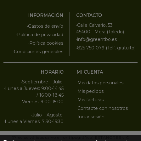
INFORMACIÓN
CONTACTO
·Calle Calvario, 53
·Gastos de envío
45400 - Mora (Toledo)
·Política de privacidad
·info@greentbo.es
·Política cookies
·825 750 079 (Telf. gratuito)
·Condiciones generales
HORARIO
MI CUENTA
·Septiembre – Julio:
·Mis datos personales
·Lunes a Jueves: 9:00-14:45
·Mis pedidos
/ 16:00-18:45
·Mis facturas
·Viernes: 9:00-15:00
·Contacte con nosotros
·Julio – Agosto:
·Inciar sesión
·Lunes a Viernes: 7:30-15:30
(Precios válidos salvo error tipográfico)
ESTANGREEN
©