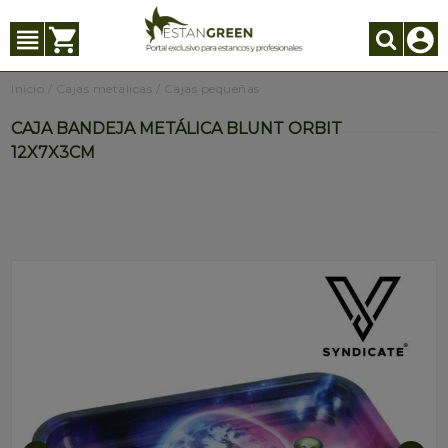
Inicio
/
Cajas metalicas
/
Cajas pequeñas
CAJA BANDEJA METÁLICA BLUNT ORBIT
12X7X3CM