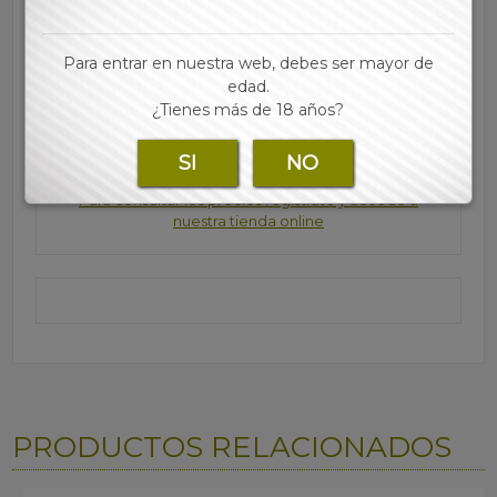
· Caja de Metal con tapa curva
· Medidas (12x7x3cm)
Para entrar en nuestra web, debes ser mayor de
· Permite guardar tus sábanas, filtros y mechero
edad.
· A prueba de olores y resistente al agua
¿Tienes más de 18 años?
Marca:
SI
NO
Para consultar los precios regístrate y accede a
nuestra tienda online
PRODUCTOS RELACIONADOS