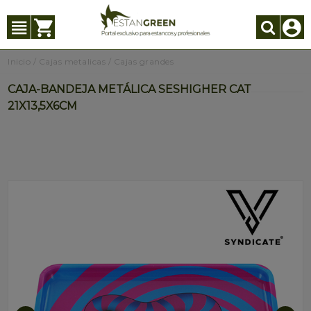
Inicio
/
Cajas metalicas
/
Cajas grandes
CAJA-BANDEJA METÁLICA SESHIGHER CAT
21X13,5X6CM