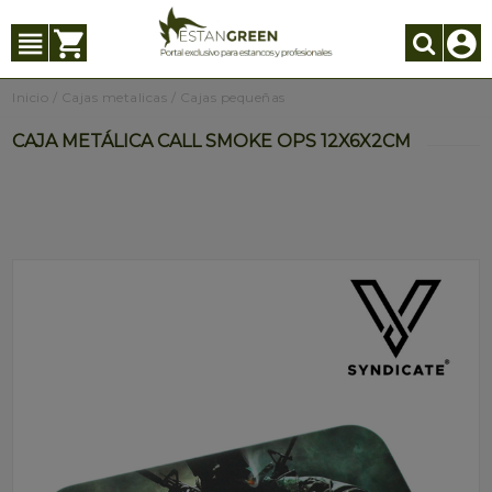
Inicio
/
Cajas metalicas
/
Cajas pequeñas
CAJA METÁLICA CALL SMOKE OPS 12X6X2CM