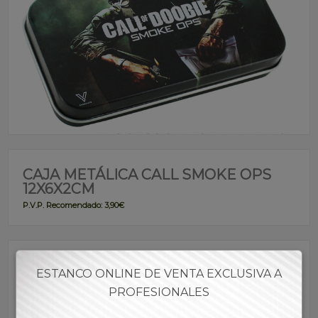
CAJA METÁLICA CALL SMOKE OPS
12X6X2CM
P.V.P. Recomendado: 3,90€
Referencia:
CMPAN00018
ESTANCO ONLINE DE VENTA EXCLUSIVA A
PROFESIONALES
Descripción:
· Caja metálica decorada