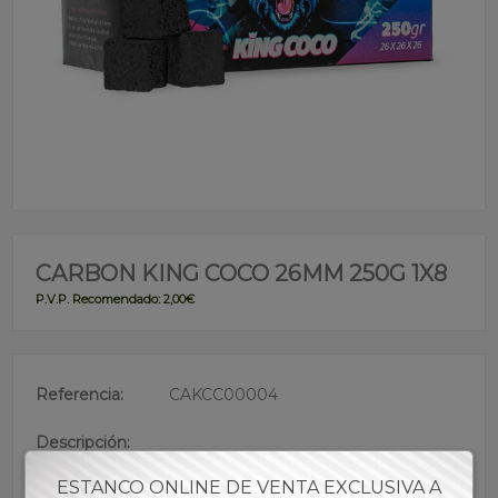
CARBON KING COCO 26MM 250G 1X8
P.V.P. Recomendado: 2,00€
Referencia:
CAKCC00004
Descripción:
• Carbón de gran calidad
ESTANCO ONLINE DE VENTA EXCLUSIVA A
• Combustión lenta