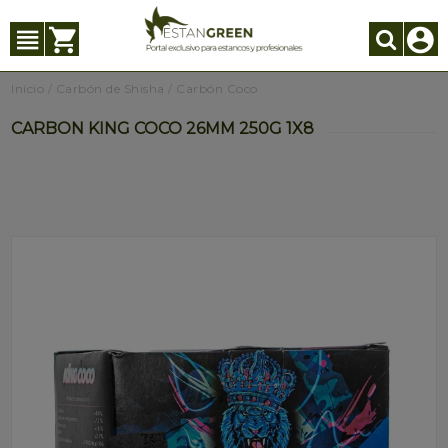
Inicio
/
Carbón de Shisha
/
Carbón Coco
CARBON KING COCO 26MM 250G 1X8