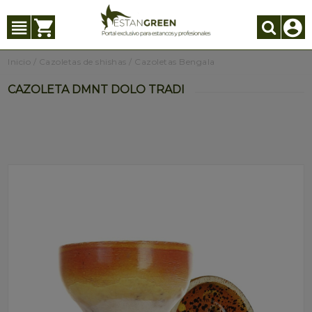
Inicio
/
Cazoletas de shishas
/
Cazoletas Bengala
CAZOLETA DMNT DOLO TRADI