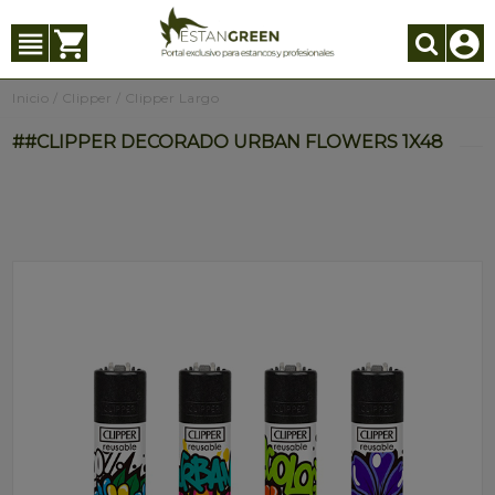
Inicio
/
Clipper
/
Clipper Largo
##CLIPPER DECORADO URBAN FLOWERS 1X48