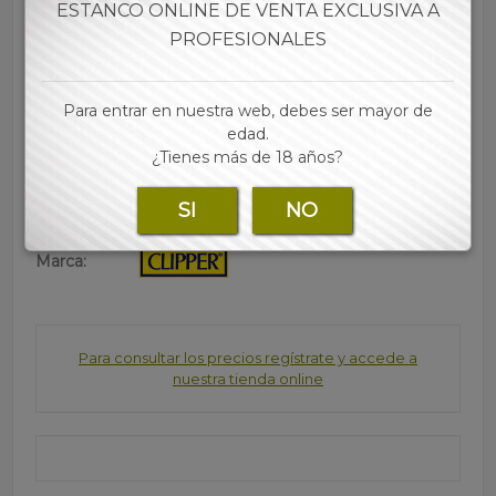
ESTANCO ONLINE DE VENTA EXCLUSIVA A
• +3000 encendidas efectivas
• El gas se puede recargar y la piedra se puede cambiar
PROFESIONALES
• Tamaño estándar
• Cada expositor contiene 48 mecheros
Para entrar en nuestra web, debes ser mayor de
• Las mejores marcas de papel, tubos, filtros y
edad.
accesorios para tu estanco lo encontraras en nuestra
¿Tienes más de 18 años?
web
SI
NO
Marca:
Para consultar los precios regístrate y accede a
nuestra tienda online