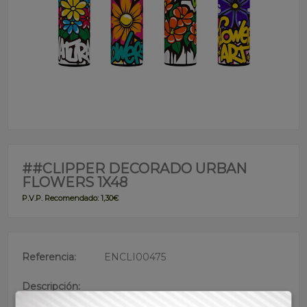
##CLIPPER DECORADO URBAN
FLOWERS 1X48
P.V.P. Recomendado: 1,30€
Referencia:
ENCLI00475
Descripción:
• Marca española nº 1 en ventas