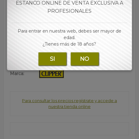
ESTANCO ONLINE DE VENTA EXCLUSIVA A
• Recargable
• Cabezal negro
PROFESIONALES
• Tamaño estándar
• Cada expositor contiene 48 mecheros
Para entrar en nuestra web, debes ser mayor de
• Las mejores marcas de papel, tubos, filtros y
edad.
accesorios para tu estanco lo encontraras en nuestra
¿Tienes más de 18 años?
web
SI
NO
Marca:
Para consultar los precios regístrate y accede a
nuestra tienda online