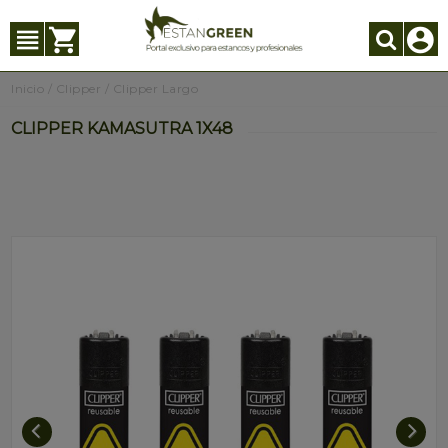
Inicio
/
Clipper
/
Clipper Largo
CLIPPER KAMASUTRA 1X48