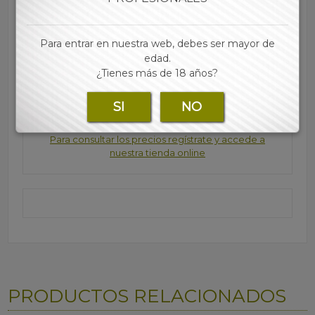
accesorios para tu estanco lo encontraras en nuestra
web
Para entrar en nuestra web, debes ser mayor de
edad.
¿Tienes más de 18 años?
Marca:
SI
NO
Para consultar los precios regístrate y accede a
nuestra tienda online
PRODUCTOS RELACIONADOS