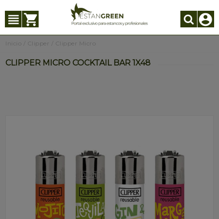
Inicio
/
Clipper
/
Clipper Micro
CLIPPER MICRO COCKTAIL BAR 1X48