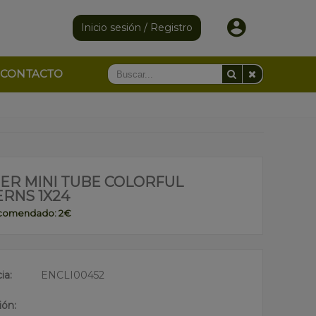
Inicio sesión / Registro
CONTACTO
PER MINI TUBE COLORFUL
ERNS 1X24
ecomendado: 2€
ia:
ENCLI00452
ión: