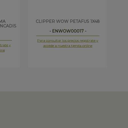
MA
CLIPPER WOW PETAFUS 1X48
C
NCADIS
- ENWOW00017 -
Para consultar los precios regístrate y
Pa
trate y
accede a nuestra tienda online
ine