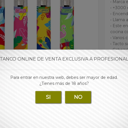
• Marca 
• +3000 
• Encend
• Llama 
• Este e
cocina c
• Varios 
• Tacto 
• Cabeza
• Cada e
TANCO ONLINE DE VENTA EXCLUSIVA A PROFESIONA
• Las mej
para tu 
Para entrar en nuestra web, debes ser mayor de edad.
¿Tienes más de 18 años?
Marca:
SI
NO
Para 