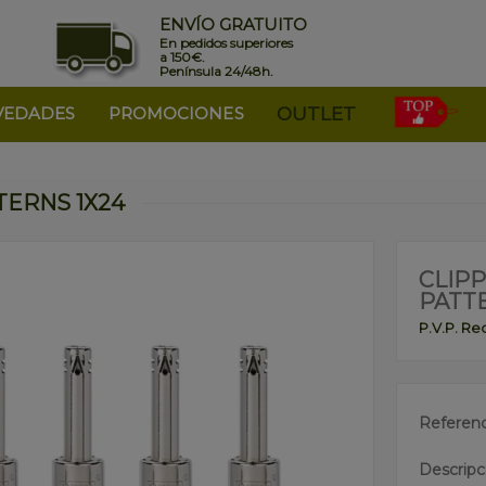
ENVÍO GRATUITO
En pedidos superiores
a 150€.
Península 24/48h.
VEDADES
PROMOCIONES
OUTLET
TERNS 1X24
CLIP
PATT
P.V.P. R
Referenc
Descripc