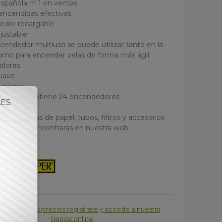
española nº 1 en ventas
encendidas efectivas
edor recargable
ajustable
ncendedor multiuso se puede utilizar tanto en la
omo para encender velas de forma más ágil
colores
suave
l negro
xpositor contiene 24 encendedores
LES
ores marcas de papel, tubos, filtros y accesorios
estanco lo encontraras en nuestra web
consultar los precios regístrate y accede a nuestra
tienda online