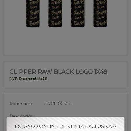
CLIPPER RAW BLACK LOGO 1X48
P.V.P. Recomendado: 2€
Referencia:
ENCLI00324
Descripción:
• Marca española nº 1 en ventas
ESTANCO ONLINE DE VENTA EXCLUSIVA A
• +3000 encendidas efectivas