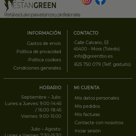
INFORMACIÓN
CONTACTO
·Calle Calvario, 53
·Gastos de envío
45400 - Mora (Toledo)
·Política de privacidad
·info@greentbo.es
·Política cookies
·825 750 079 (Telf. gratuito)
·Condiciones generales
HORARIO
MI CUENTA
·Septiembre – Julio:
·Mis datos personales
·Lunes a Jueves: 9:00-14:45
·Mis pedidos
/ 16:00-18:45
·Mis facturas
·Viernes: 9:00-15:00
·Contacte con nosotros
·Julio – Agosto:
·Inciar sesión
·Lunes a Viernes: 7:30-15:30