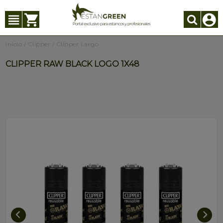
Inicio
/
Clipper
/
Clipper Largo
CLIPPER RAW BLACK LOGO 1X48