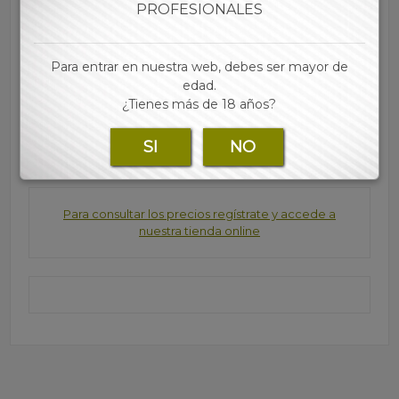
PROFESIONALES
• Recargable
• Cabezal negro
• Tamaño estándar
Para entrar en nuestra web, debes ser mayor de
• Cada expositor contiene 48 mecheros
edad.
¿Tienes más de 18 años?
Marca:
SI
NO
Para consultar los precios regístrate y accede a
nuestra tienda online