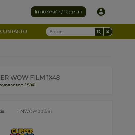
Inicio sesión / Registro
CONTACTO
PER WOW FILM 1X48
ecomendado: 1,50€
ia:
ENWOW00038