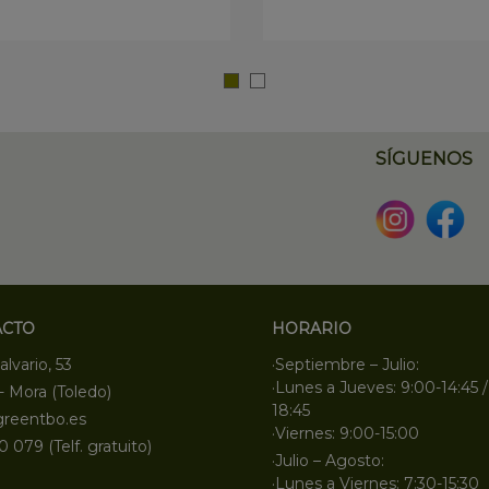
SÍGUENOS
ACTO
HORARIO
alvario, 53
·Septiembre – Julio:
·Lunes a Jueves: 9:00-14:45 /
- Mora (Toledo)
18:45
greentbo.es
·Viernes: 9:00-15:00
0 079 (Telf. gratuito)
·Julio – Agosto:
·Lunes a Viernes: 7:30-15:30