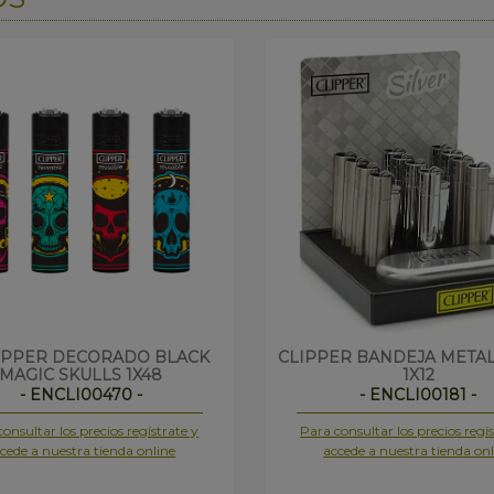
IPPER DECORADO BLACK
CLIPPER BANDEJA METAL
MAGIC SKULLS 1X48
1X12
- ENCLI00470 -
- ENCLI00181 -
onsultar los precios regístrate y
Para consultar los precios regís
cede a nuestra tienda online
accede a nuestra tienda onl