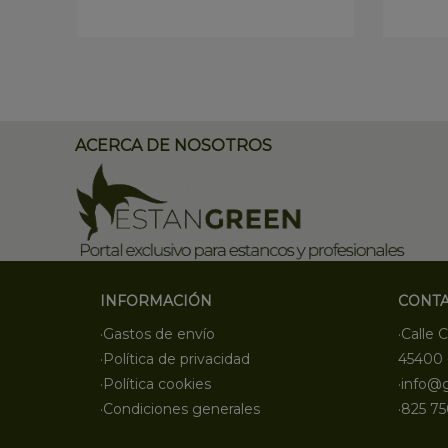
ACERCA DE NOSOTROS
INFORMACIÓN
CONT
·Gastos de envío
·Calle C
·Política de privacidad
45400 
·Política cookies
·info@
·Condiciones generales
·825 75