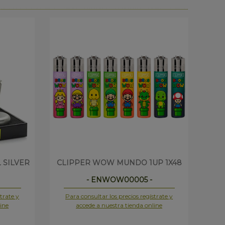
 SILVER
CLIPPER WOW MUNDO 1UP 1X48
- ENWOW00005 -
trate y
Para consultar los precios regístrate y
Pa
ine
accede a nuestra tienda online