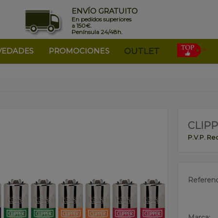
ENVÍO GRATUITO
En pedidos superiores
a 150€.
Península 24/48h.
VEDADES
PROMOCIONES
OUTLET
CLIP
P.V.P. R
Referenc
Marca: