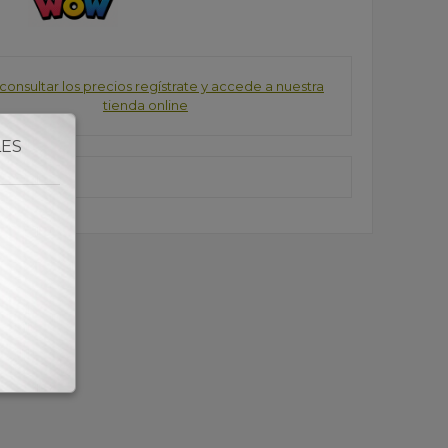
consultar los precios regístrate y accede a nuestra
tienda online
LES