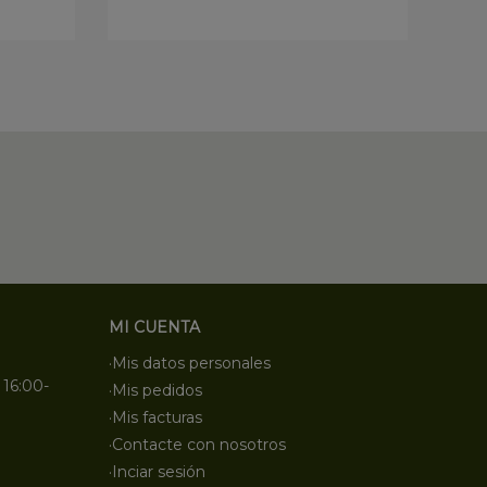
MI CUENTA
·Mis datos personales
 16:00-
·Mis pedidos
·Mis facturas
·Contacte con nosotros
·Inciar sesión