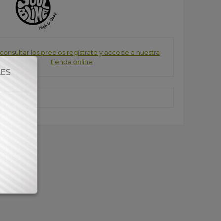
consultar los precios regístrate y accede a nuestra
tienda online
LES