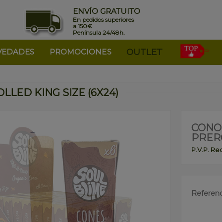
ENVÍO GRATUITO
En pedidos superiores
a 150€.
Península 24/48h.
VEDADES
PROMOCIONES
OUTLET
LED KING SIZE (6X24)
CONO
PRERO
P.V.P. R
Referenc