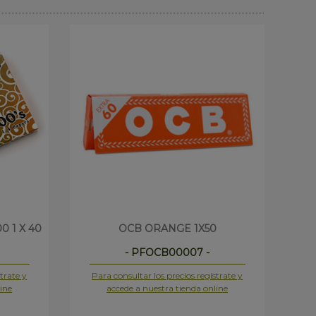
 1 X 40
OCB ORANGE 1X50
B
- PFOCB00007 -
trate y
Para consultar los precios regístrate y
Pa
ine
accede a nuestra tienda online