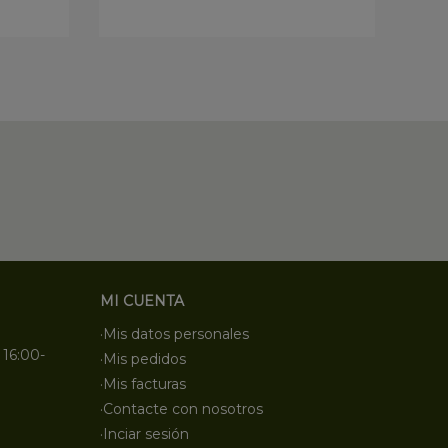
MI CUENTA
·Mis datos personales
 16:00-
·Mis pedidos
·Mis facturas
·Contacte con nosotros
·Inciar sesión