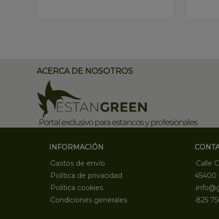
ACERCA DE NOSOTROS
INFORMACIÓN
CONT
·Gastos de envío
·Calle C
·Política de privacidad
45400 
·Política cookies
·info@
·Condiciones generales
·825 75