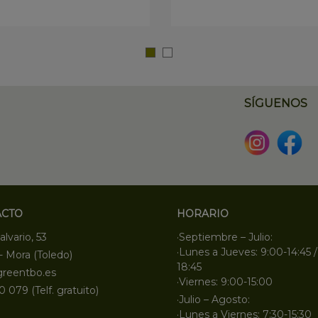
SÍGUENOS
ACTO
HORARIO
alvario, 53
·Septiembre – Julio:
·Lunes a Jueves: 9:00-14:45 /
- Mora (Toledo)
18:45
greentbo.es
·Viernes: 9:00-15:00
0 079 (Telf. gratuito)
·Julio – Agosto:
·Lunes a Viernes: 7:30-15:30