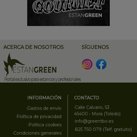
ACERCA DE NOSOTROS
SÍGUENOS
INFORMACIÓN
CONTACTO
·Calle Calvario, 53
·Gastos de envío
45400 - Mora (Toledo)
·Política de privacidad
·info@greentbo.es
·Política cookies
·825 750 079 (Telf. gratuito)
·Condiciones generales