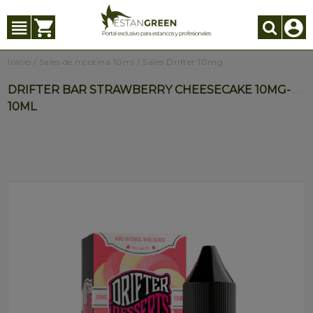
Inicio
/
Sales de nicotina 10ml
/
Sales Drifter 10mg
DRIFTER BAR STRAWBERRY CHEESECAKE 10MG-
10ML