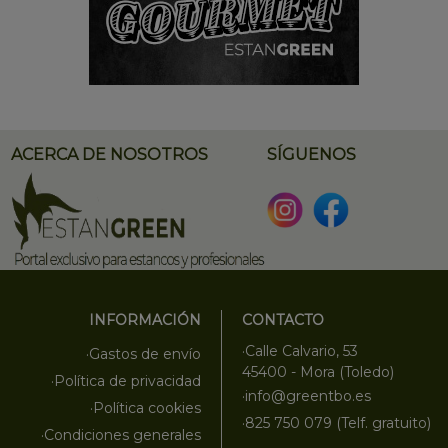
ACERCA DE NOSOTROS
SÍGUENOS
INFORMACIÓN
CONTACTO
·Calle Calvario, 53
·Gastos de envío
45400 - Mora (Toledo)
·Política de privacidad
·info@greentbo.es
·Política cookies
·825 750 079 (Telf. gratuito)
·Condiciones generales