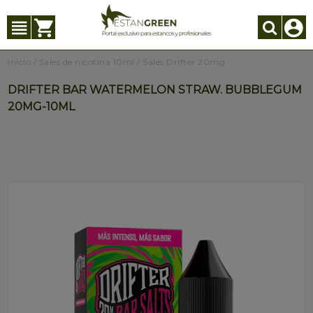
Inicio
/
Sales de nicotina 10ml
/
Sales Drifter 20mg
DRIFTER BAR WATERMELON STRAW. BUBBLEGUM
20MG-10ML