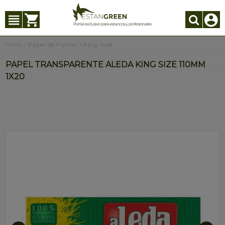
Inicio
/
Papel de Fumar
/
King Size
PAPEL TRANSPARENTE ALEDA KING SIZE 110MM
1X20