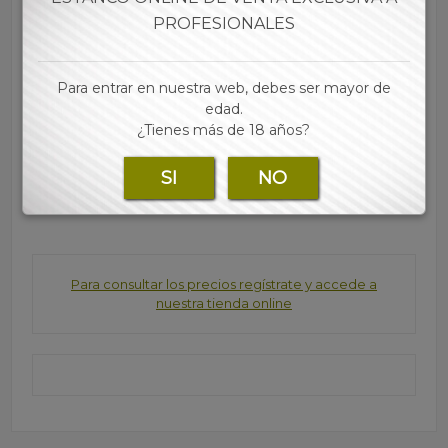
• Es transparante debido a su composición 100%
PROFESIONALES
celulosa
• Sin otras sustancias nocivas
• Las mejores marcas de papel, tubos, filtros y
Para entrar en nuestra web, debes ser mayor de
accesorios para tu estanco lo encontraras en nuestra
edad.
web
¿Tienes más de 18 años?
SI
NO
Marca:
Para consultar los precios regístrate y accede a
nuestra tienda online