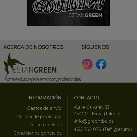
ACERCA DE NOSOTROS
SÍGUENOS
INFORMACIÓN
CONTACTO
·Calle Calvario, 53
·Gastos de envío
45400 - Mora (Toledo)
·Política de privacidad
·info@greentbo.es
·Política cookies
·825 750 079 (Telf. gratuito)
·Condiciones generales