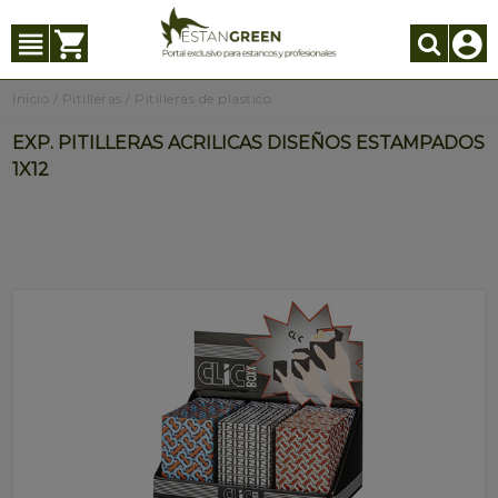
Inicio
/
Pitilleras
/
Pitilleras de plastico
EXP. PITILLERAS ACRILICAS DISEÑOS ESTAMPADOS
1X12