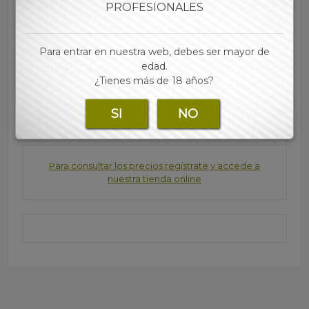
PROFESIONALES
• Las mejores marcas de papel, tubos, filtros y
accesorios para tu estanco lo encontraras en nuestra
Para entrar en nuestra web, debes ser mayor de
web
edad.
¿Tienes más de 18 años?
Marca:
SI
NO
Para consultar los precios regístrate y accede a
nuestra tienda online