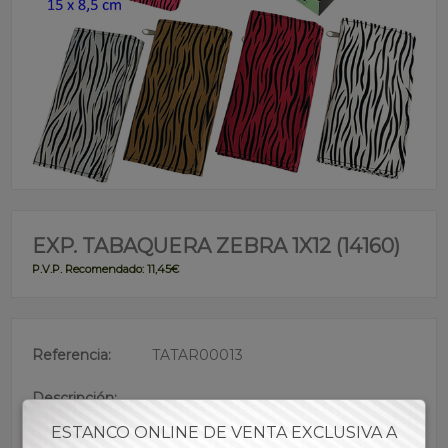
EXP. TABAQUERA ZEBRA 1X12 (14160)
P.V.P. Recomendado: 11,45€
Referencia:
TATAR00013
Descripción:
• Cabe el paquete de picadura
ESTANCO ONLINE DE VENTA EXCLUSIVA A
• Medidas abierta: 23 x 26 x 0,6cm