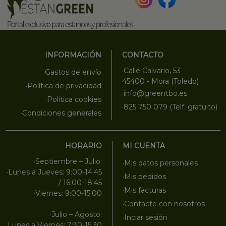
INFORMACIÓN
CONTACTO
·Calle Calvario, 53
·Gastos de envío
45400 - Mora (Toledo)
·Política de privacidad
·info@greentbo.es
·Política cookies
·825 750 079 (Telf. gratuito)
·Condiciones generales
HORARIO
MI CUENTA
·Septiembre – Julio:
·Mis datos personales
·Lunes a Jueves: 9:00-14:45
·Mis pedidos
/ 16:00-18:45
·Mis facturas
·Viernes: 9:00-15:00
·Contacte con nosotros
·Julio – Agosto:
·Inciar sesión
·Lunes a Viernes: 7:30-15:30