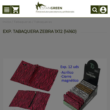
Inicio
/
Tabaqueras
/
Tabaqueras
EXP. TABAQUERA ZEBRA 1X12 (14160)