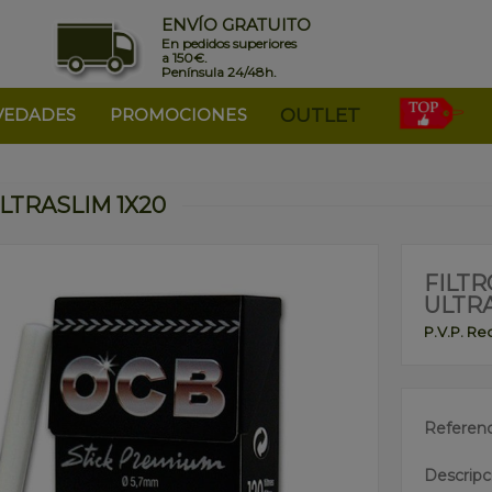
ENVÍO GRATUITO
En pedidos superiores
a 150€.
Península 24/48h.
VEDADES
PROMOCIONES
OUTLET
LTRASLIM 1X20
FILT
ULTRA
P.V.P. R
Referenc
Descripc