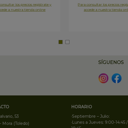
onsultar los precios regístrate y
Para consultar los precios regís
cede a nuestra tienda online
accede a nuestra tienda onl
SÍGUENOS
ACTO
HORARIO
alvario, 53
·Septiembre – Julio:
·Lunes a Jueves: 9:00-14:45 /
- Mora (Toledo)