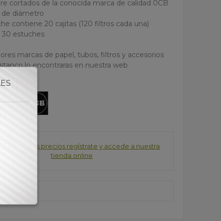
s pre cortados de la conocida marca de calidad 0CB
 de diámetro
che contiene 20 cajitas (120 filtros cada una)
ón 30 estuches
ores marcas de papel, tubos, filtros y accesorios
estanco lo encontraras en nuestra web
LES
consultar los precios regístrate y accede a nuestra
tienda online