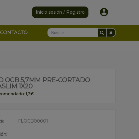
Inicio sesión / Registro
CONTACTO
RO OCB 5,7MM PRE-CORTADO
SLIM 1X20
ecomendado: 1,3€
ia:
FLOCB00001
ión: