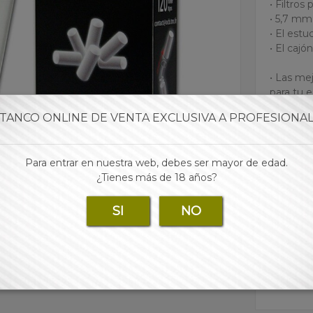
• Filtro
• 5,7 mm
• El estu
• El caj
• Las mej
para tu 
TANCO ONLINE DE VENTA EXCLUSIVA A PROFESIONA
Marca:
Para entrar en nuestra web, debes ser mayor de edad.
¿Tienes más de 18 años?
Para 
SI
NO