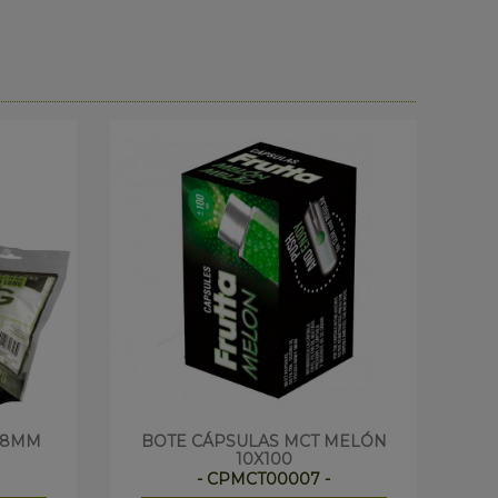
D 8MM
BOTE CÁPSULAS MCT MELÓN
SM
10X100
- CPMCT00007 -