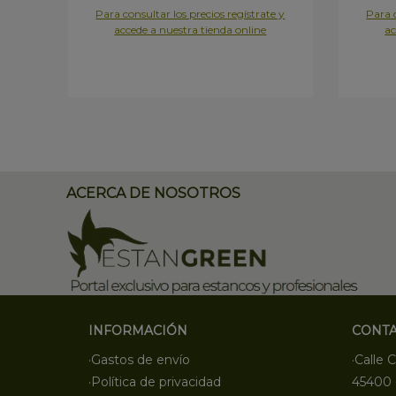
Para consultar los precios regístrate y
Para c
accede a nuestra tienda online
ac
ACERCA DE NOSOTROS
INFORMACIÓN
CONT
·Gastos de envío
·Calle C
·Política de privacidad
45400 