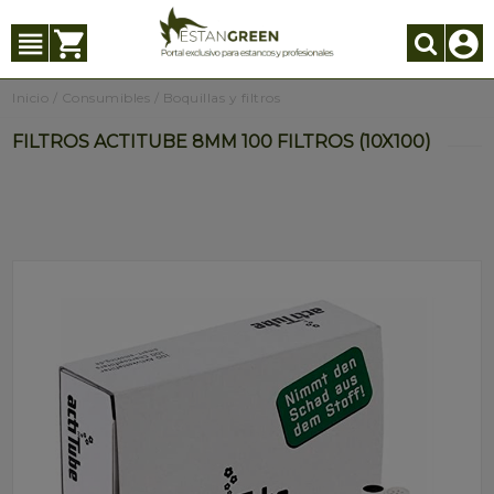
Inicio
/
Consumibles
/
Boquillas y filtros
FILTROS ACTITUBE 8MM 100 FILTROS (10X100)