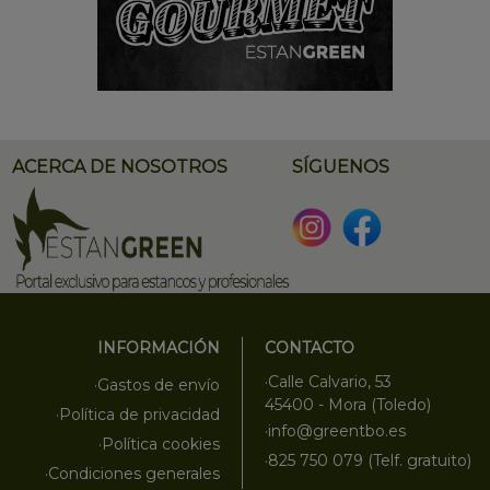
ACERCA DE NOSOTROS
SÍGUENOS
INFORMACIÓN
CONTACTO
·Calle Calvario, 53
·Gastos de envío
45400 - Mora (Toledo)
·Política de privacidad
·info@greentbo.es
·Política cookies
·825 750 079 (Telf. gratuito)
·Condiciones generales