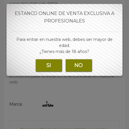
consumo más saludable
• Limpian gran parte de las toxinas del humo
ESTANCO ONLINE DE VENTA EXCLUSIVA A
• Humo más fresco que no rascará tu garganta
PROFESIONALES
• El filtro tiene 2 piezas de cerámica iguales con
agujeros cuyo diseño permite soportar altas
temperaturas refrigerar el aire
Para entrar en nuestra web, debes ser mayor de
• El carbón se encuentra en el medio del filtro
edad.
• 1 o 2 usos como máximo
¿Tienes más de 18 años?
• Filtro de 8 mm de diámetro (regular)
• Cada caja contiene 10 cajitas (100 filtros cada una)
SI
NO
• Las mejores marcas de papel, tubos, filtros y
accesorios para tu estanco lo encontraras en nuestra
web
Marca: