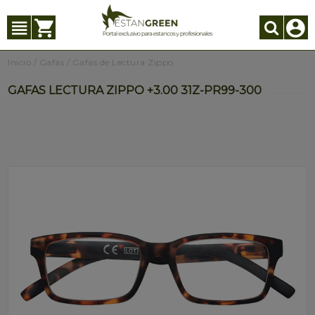
Inicio
/
Gafas
/
Gafas de Lectura Zippo
GAFAS LECTURA ZIPPO +3.00 31Z-PR99-300