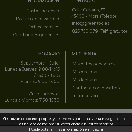
INFORMACIÓN
CONTACTO
·Calle Calvario, 53
·Gastos de envío
45400 - Mora (Toledo)
·Política de privacidad
·info@greentbo.es
·Política cookies
·825 750 079 (Telf. gratuito)
·Condiciones generales
HORARIO
MI CUENTA
·Septiembre – Julio:
·Mis datos personales
·Lunes a Jueves: 9:00-14:45
·Mis pedidos
/ 16:00-18:45
·Mis facturas
·Viernes: 9:00-15:00
·Contacte con nosotros
·Julio – Agosto:
·Inciar sesión
·Lunes a Viernes: 7:30-15:30
(Precios válidos salvo error tipográfico)
ESTANGREEN
©
Utilizamos cookies propias y de terceros para analizar la navegación con
2026
POWERED BY SELLFORGE
All Rights Reserved.
la finalidad de mejorar su experiencia y nuestros servicios.
Puede obtener más información en nuestra