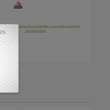
consultar los precios regístrate y accede a nuestra
tienda online
LES