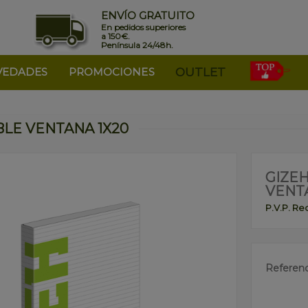
ENVÍO GRATUITO
En pedidos superiores
a 150€.
Península 24/48h.
VEDADES
PROMOCIONES
OUTLET
LE VENTANA 1X20
GIZE
VENT
P.V.P. R
Referenc