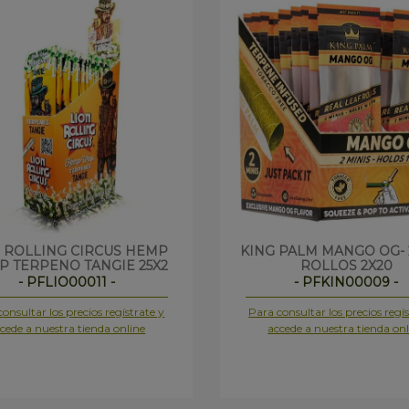
 ROLLING CIRCUS HEMP
KING PALM MANGO OG- 
 TERPENO TANGIE 25X2
ROLLOS 2X20
- PFLIO00011 -
- PFKIN00009 -
onsultar los precios regístrate y
Para consultar los precios regís
cede a nuestra tienda online
accede a nuestra tienda onl