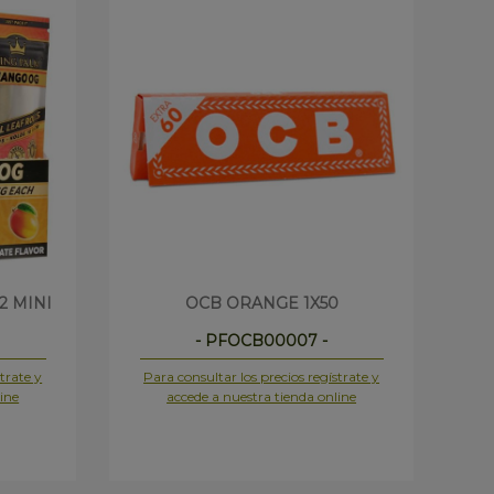
2 MINI
OCB ORANGE 1X50
P
- PFOCB00007 -
trate y
Para consultar los precios regístrate y
Pa
ine
accede a nuestra tienda online