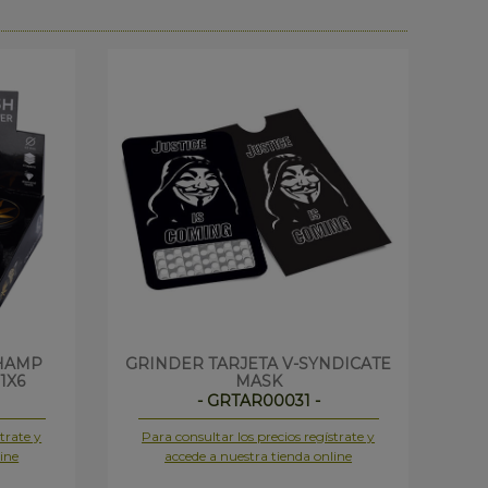
HAMP
GRINDER TARJETA V-SYNDICATE
GR
1X6
MASK
- GRTAR00031 -
trate y
Para consultar los precios regístrate y
Pa
ine
accede a nuestra tienda online