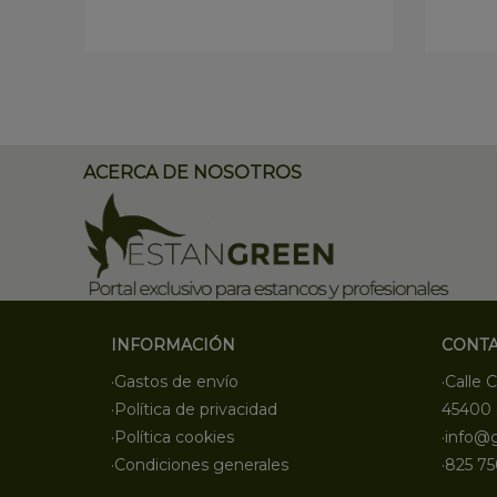
ACERCA DE NOSOTROS
INFORMACIÓN
CONT
·Gastos de envío
·Calle C
·Política de privacidad
45400 
·Política cookies
·info@
·Condiciones generales
·825 75