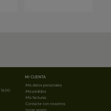
MI CUENTA
·Mis datos personales
 16:00-
·Mis pedidos
·Mis facturas
·Contacte con nosotros
·Inciar sesión