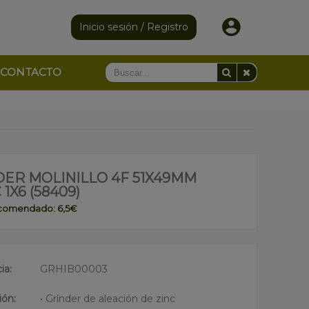
Inicio sesión / Registro
CONTACTO
DER MOLINILLO 4F 51X49MM
 1X6 (58409)
ecomendado: 6,5€
ia:
GRHIB00003
ión:
• Grínder de aleación de zinc