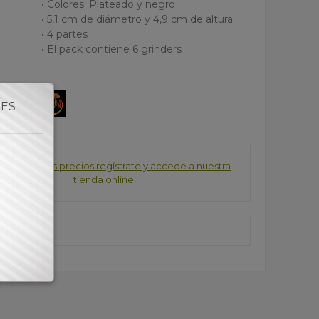
• Colores: Plateado y negro
• 5,1 cm de diámetro y 4,9 cm de altura
• 4 partes
• El pack contiene 6 grinders
LES
consultar los precios regístrate y accede a nuestra
tienda online