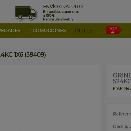
ENVÍO GRATUITO
En pedidos superiores
a 150€.
Península 24/48h.
VEDADES
PROMOCIONES
OUTLET
KC 1X6 (58409)
GRIN
524KC
P.V.P. R
Referenc
Descripc