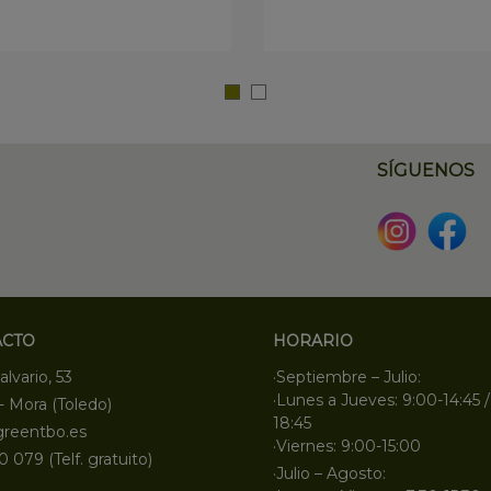
SÍGUENOS
ACTO
HORARIO
alvario, 53
·Septiembre – Julio:
·Lunes a Jueves: 9:00-14:45 /
- Mora (Toledo)
18:45
greentbo.es
·Viernes: 9:00-15:00
0 079 (Telf. gratuito)
·Julio – Agosto: