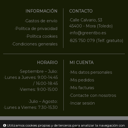
INFORMACIÓN
CONTACTO
·Calle Calvario, 53
·Gastos de envío
45400 - Mora (Toledo)
·Política de privacidad
·info@greentbo.es
·Política cookies
·825 750 079 (Telf. gratuito)
·Condiciones generales
HORARIO
MI CUENTA
·Septiembre – Julio:
·Mis datos personales
·Lunes a Jueves: 9:00-14:45
·Mis pedidos
/ 16:00-18:45
·Mis facturas
·Viernes: 9:00-15:00
·Contacte con nosotros
·Julio – Agosto:
·Inciar sesión
·Lunes a Viernes: 7:30-15:30
(Precios válidos salvo error tipográfico)
ESTANGREEN
©
Utilizamos cookies propias y de terceros para analizar la navegación con
2026
POWERED BY SELLFORGE
All Rights Reserved.