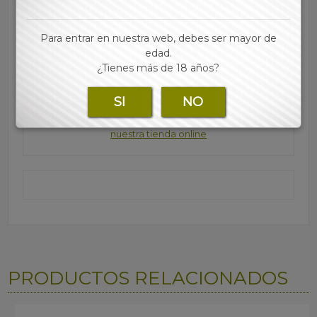
flores
• Práctico y discreto
Para entrar en nuestra web, debes ser mayor de
edad.
• Las mejores marcas de papel, tubos, filtros y
¿Tienes más de 18 años?
accesorios para tu estanco lo encontraras en nuestra
web
SI
NO
Para consultar los precios regístrate y accede a
nuestra tienda online
PRODUCTOS RELACIONADOS