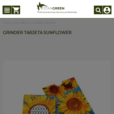
Inicio
/
Grinders
/
Grinders Tarjeta
GRINDER TARJETA SUNFLOWER