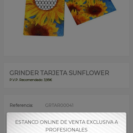
GRINDER TARJETA SUNFLOWER
P.V.P. Recomendado: 3,95€
Referencia:
GRTAR00041
Descripción:
ESTANCO ONLINE DE VENTA EXCLUSIVA A
• Grínder con forma de tarjeta
PROFESIONALES
• Tarjeta semi afilada para facilitar la trituración de las