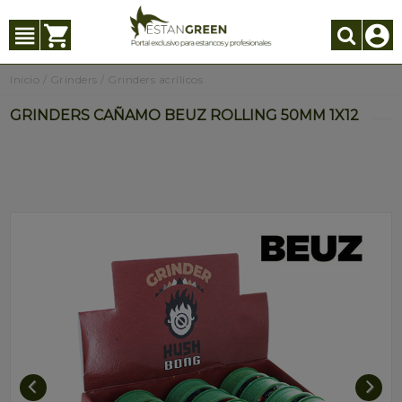
Inicio
/
Grinders
/
Grinders acrílicos
GRINDERS CAÑAMO BEUZ ROLLING 50MM 1X12